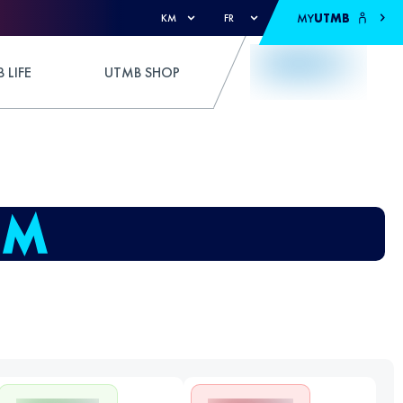
MY
UTMB
KM
FR
 LIFE
UTMB SHOP