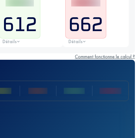
612
662
Détails
Détails
Comment fonctionne le calcul ?