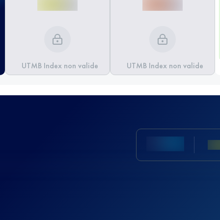
UTMB Index non valide
UTMB Index non valide