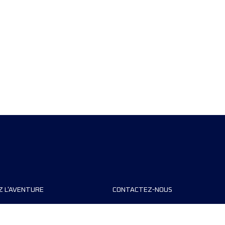
Z L'AVENTURE
CONTACTEZ-NOUS
teurs de course
FAQ