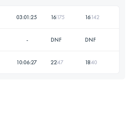
03:01:25
16
175
16
142
-
DNF
DNF
10:06:27
22
47
18
40