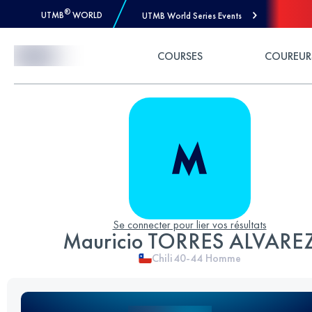
®
UTMB
WORLD
UTMB World Series Events
Skip to Content
COURSES
COUREUR
Se connecter pour lier vos résultats
Mauricio TORRES ALVARE
Chili
40-44
Homme