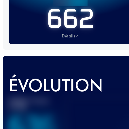
662
Détails
ÉVOLUTION
Meilleur Score
UTMB
636