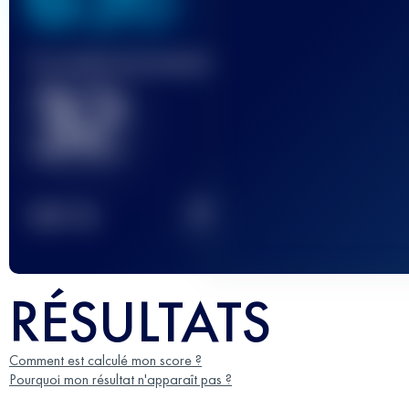
Course(s) terminée(s)
32
2
TOP
10
RÉSULTATS
Comment est calculé mon score ?
Pourquoi mon résultat n'apparaît pas ?