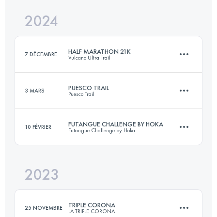
2024
14.3 KM
775 M+
HALF MARATHON 21K
7 DÉCEMBRE
Vulcano Ultra Trail
Connectez-vous pour voir l'UTMB Index
PUESCO TRAIL
3 MARS
Puesco Trail
21 KM
880 M+
FUTANGUE CHALLENGE BY HOKA
10 FÉVRIER
Futangue Challenge by Hoka
30 KM
1600 M+
Connectez-vous pour voir l'UTMB Index
2023
32 KM
2190 M+
Connectez-vous pour voir l'UTMB Index
TRIPLE CORONA
25 NOVEMBRE
LA TRIPLE CORONA