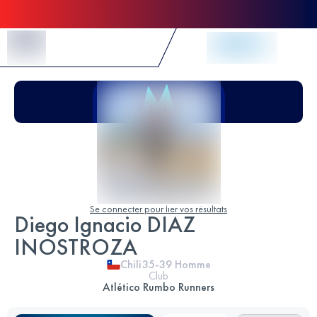
Skip to Content
Se connecter pour lier vos résultats
Diego Ignacio DIAZ
INOSTROZA
Chili
35-39
Homme
Club
Atlético Rumbo Runners