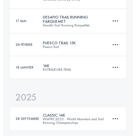
DESAFIO TRAIL RUNNING
17 MAI
PARQUEMET
Desafío Trail Running ParqueMet
20 KM
750 M+
PUESCO TRAIL 15K
28 FÉVRIER
Puesco Trail
22 KM
1270 M+
Connectez-vous pour voir l'UTMB Index
16K
18 JANVIER
KUTRALKURA TRAIL
15 KM
800 M+
Connectez-vous pour voir l'UTMB Index
2025
16 KM
600 M+
Connectez-vous pour voir l'UTMB Index
CLASSIC 14K
28 SEPTEMBRE
WMTRC2025 - World Mountain and Trail
Running Championships
Connectez-vous pour voir l'UTMB Index