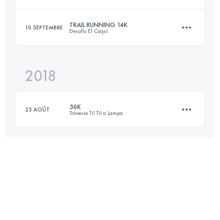
Connectez-vous pour voir l'UTMB Index
TRAIL RUNNING 14K
10 SEPTEMBRE
Desafío El Caqui
23 KM
1745 M+
2018
14 KM
1200 M+
Connectez-vous pour voir l'UTMB Index
36K
25 AOÛT
Travesia Til Til a Lampa
Connectez-vous pour voir l'UTMB Index
36.9 KM
3000 M+
Connectez-vous pour voir l'UTMB Index