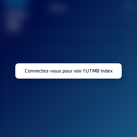
636
TOP
10
2
Course(s)
terminée(s)
32
Connectez-vous pour voir l'UTMB Index