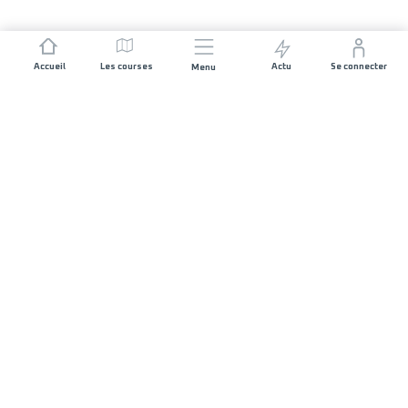
Accueil
Les courses
Actu
Se connecter
Menu
REJOIGNEZ L'AVENTURE
Organisateurs de course