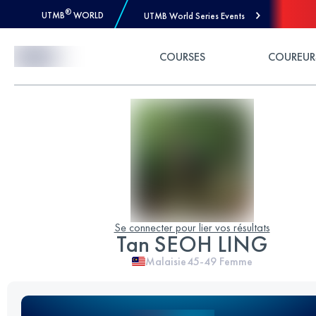
®
UTMB
WORLD
UTMB World Series Events
Skip to Content
COURSES
COUREUR
Se connecter pour lier vos résultats
Tan SEOH LING
Malaisie
45-49
Femme