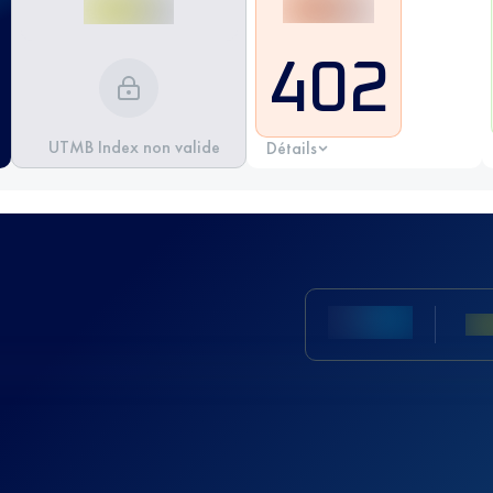
402
UTMB Index non valide
Détails