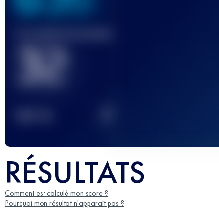
Course(s) terminée(s)
32
2
TOP
10
RÉSULTATS
Comment est calculé mon score ?
Pourquoi mon résultat n'apparaît pas ?