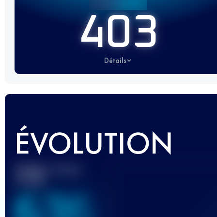
403
Détails
ÉVOLUTION
Meilleur Score
UTMB
636