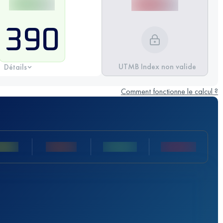
390
UTMB Index non valide
Détails
Comment fonctionne le calcul ?