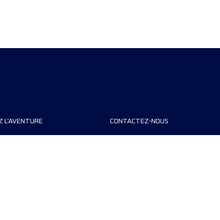
Z L'AVENTURE
CONTACTEZ-NOUS
teurs de course
FAQ
s
Contact
MyUTMB+