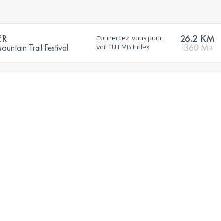
ER
26.2 KM
Connectez-vous pour
ntain Trail Festival
1360 M+
voir l'UTMB Index