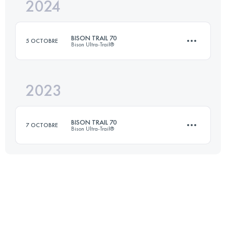
2024
106 KM
1250 M+
BISON TRAIL 70
5 OCTOBRE
Bison Ultra-Trail®
Connectez-vous pour voir l'UTMB Index
2023
72 KM
990 M+
BISON TRAIL 70
7 OCTOBRE
Bison Ultra-Trail®
Connectez-vous pour voir l'UTMB Index
72 KM
990 M+