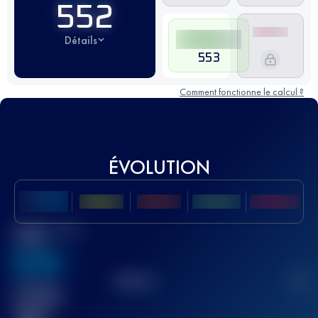
552
Détails
553
Comment fonctionne le calcul ?
ÉVOLUTION
Meilleur Score
UTMB
636
TOP
10
2
Course(s)
terminée(s)