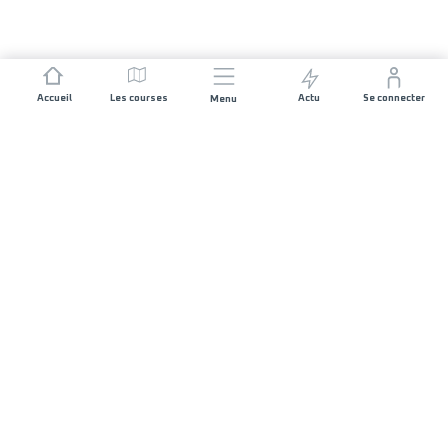
Accueil
Les courses
Actu
Se connecter
Menu
REJOIGNEZ L'AVENTURE
Organisateurs de course