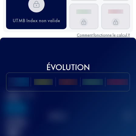
UTMB Index non valide
Comment fonctionne le calcul ?
ÉVOLUTION
Meilleur Score
UTMB
636
TOP
10
2
Course(s)
terminée(s)
32