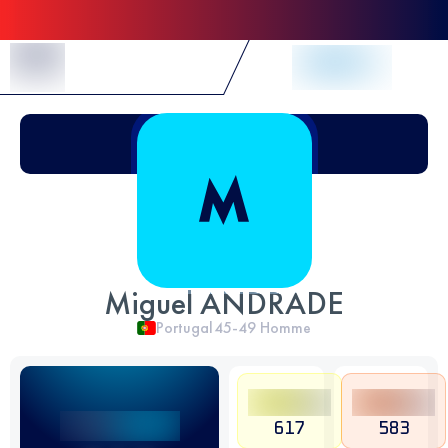
Skip to Content
Miguel ANDRADE
Portugal
45-49
Homme
617
583