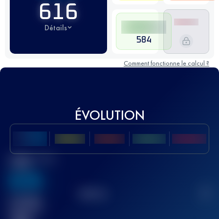
616
Détails
584
Comment fonctionne le calcul ?
ÉVOLUTION
Meilleur Score
UTMB
636
TOP
10
2
Course(s)
terminée(s)