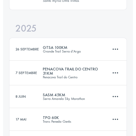
Santo Thyrso Ultra Trilhos
65 KM
2630 M+
2025
18 KM
800 M+
Connectez-vous pour voir l'UTMB Index
GTSA 100KM
26 SEPTEMBRE
Grande Trail Serra d'Arga
Connectez-vous pour voir l'UTMB Index
PENACOVA TRAIL DO CENTRO
7 SEPTEMBRE
31KM
Penacova Trail do Centro
100 KM
4197 M+
SASM 45KM
8 JUIN
Serra Amarela Sky Marathon
31 KM
1224 M+
Connectez-vous pour voir l'UTMB Index
TPG 60K
17 MAI
Trans Peneda-Gerês
45 KM
2500 M+
Connectez-vous pour voir l'UTMB Index