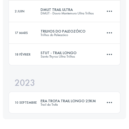
DMUT TRAIL ULTRA
2 JUIN
DMUT - Douro Montemuro Ultra Trilhos
66 KM
4056 M+
Connectez-vous pour voir l'UTMB Index
TRILHOS DO PALEOZÓICO
17 MARS
Trilhos do Paleozóico
51 KM
2800 M+
Connectez-vous pour voir l'UTMB Index
STUT - TRAIL LONGO
18 FÉVRIER
Santo Thyrso Ultra Trilhos
35 KM
1850 M+
Connectez-vous pour voir l'UTMB Index
2023
31 KM
1600 M+
Connectez-vous pour voir l'UTMB Index
ERA TROFA TRAIL LONGO 25KM
10 SEPTEMBRE
Trail da Trofa
Connectez-vous pour voir l'UTMB Index