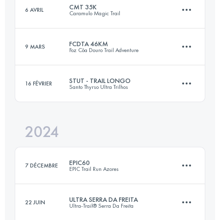
CMT 35K
6 AVRIL
Caramulo Magic Trail
60 KM
3213 M+
Connectez-vous pour voir l'UTMB Index
FCDTA 46KM
9 MARS
Foz Côa Douro Trail Adventure
35 KM
1800 M+
Connectez-vous pour voir l'UTMB Index
STUT - TRAIL LONGO
16 FÉVRIER
Santo Thyrso Ultra Trilhos
46 KM
2516 M+
Connectez-vous pour voir l'UTMB Index
2024
30 KM
1600 M+
Connectez-vous pour voir l'UTMB Index
EPIC60
7 DÉCEMBRE
EPIC Trail Run Azores
Connectez-vous pour voir l'UTMB Index
ULTRA SERRA DA FREITA
22 JUIN
Ultra-Trail® Serra Da Freita
61.8 KM
2982 M+