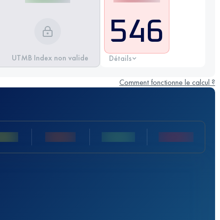
546
UTMB Index non valide
Détails
Comment fonctionne le calcul ?