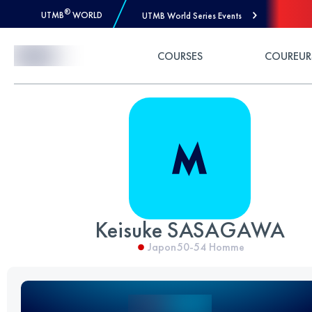
®
UTMB
WORLD
UTMB World Series Events
Skip to Content
COURSES
COUREUR
Keisuke SASAGAWA
Japon
50-54
Homme