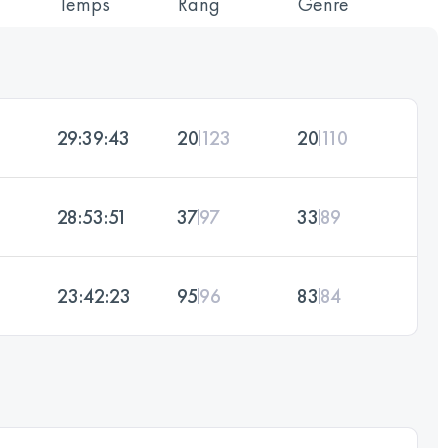
Temps
Rang
Genre
29:39:43
20
123
20
110
28:53:51
37
97
33
89
23:42:23
95
96
83
84