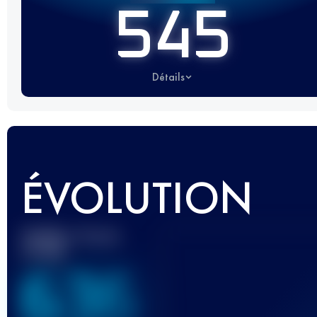
545
Détails
ÉVOLUTION
Meilleur Score
UTMB
636