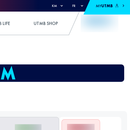
MY
UTMB
KM
FR
 LIFE
UTMB SHOP