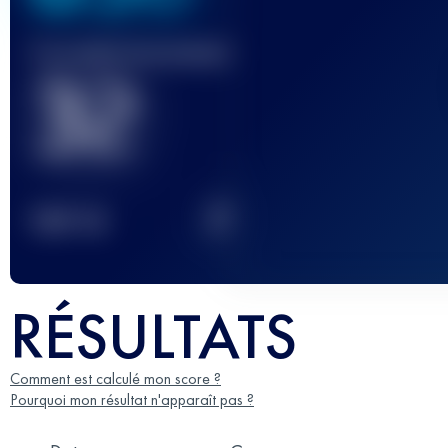
Course(s) terminée(s)
32
2
TOP
10
RÉSULTATS
Comment est calculé mon score ?
Pourquoi mon résultat n'apparaît pas ?