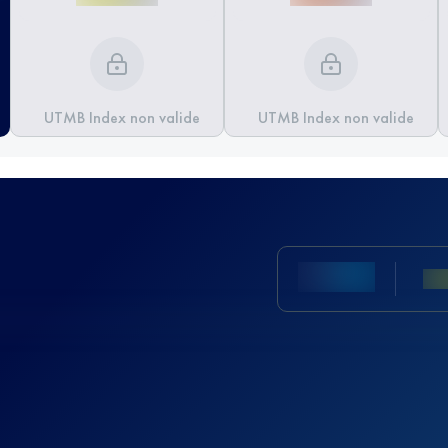
UTMB Index non valide
UTMB Index non valide