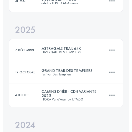
31 MAI
adidas TERREX MaXi-Race
10 KM
550 M+
2025
58 KM
3300 M+
Connectez-vous pour voir l'UTMB Index
ASTRAGALE TRAIL 64K
7 DÉCEMBRE
HIVERNALE DES TEMPLIERS
Connectez-vous pour voir l'UTMB Index
GRAND TRAIL DES TEMPLIERS
19 OCTOBRE
Festival Des Templiers
65.8 KM
2247 M+
CAMINS D'HÈR - CDH VARIANTE
4 JUILLET
2025
HOKA Val d’Aran by UTMB®
80.4 KM
3429 M+
Connectez-vous pour voir l'UTMB Index
2024
83.8 KM
4240 M+