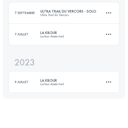
Connectez-vous pour voir l'UTMB Index
ULTRA TRAIL DU VERCORS - SOLO
7 SEPTEMBRE
Ultra Trail du Vercors
Connectez-vous pour voir l'UTMB Index
LA KBOUR
7 JUILLET
Luchon Aneto trail
81 KM
4400 M+
2023
21 KM
1300 M+
Connectez-vous pour voir l'UTMB Index
LA KBOUR
9 JUILLET
Luchon Aneto trail
Connectez-vous pour voir l'UTMB Index
21 KM
1300 M+