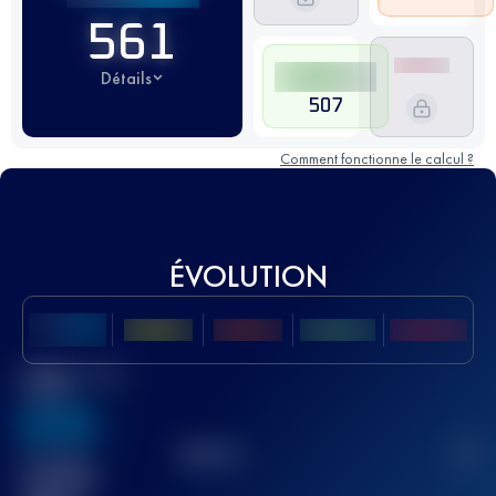
561
Détails
507
Comment fonctionne le calcul ?
ÉVOLUTION
Meilleur Score
UTMB
636
TOP
10
2
Course(s)
terminée(s)