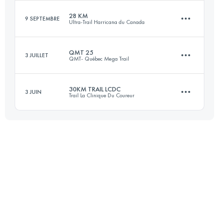
Connectez-vous pour voir l'UTMB Index
28 KM
9 SEPTEMBRE
Ultra-Trail Harricana du Canada
52 KM
1830 M+
QMT 25
3 JUILLET
QMT- Québec Mega Trail
28 KM
1000 M+
Connectez-vous pour voir l'UTMB Index
30KM TRAIL LCDC
3 JUIN
Trail La Clinique Du Coureur
26 KM
950 M+
Connectez-vous pour voir l'UTMB Index
30 KM
1300 M+
Connectez-vous pour voir l'UTMB Index
Connectez-vous pour voir l'UTMB Index