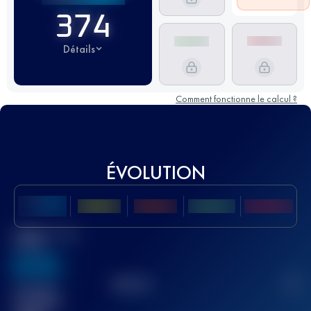
374
Détails
Comment fonctionne le calcul ?
ÉVOLUTION
Meilleur Score
UTMB
636
TOP
10
2
Course(s)
terminée(s)