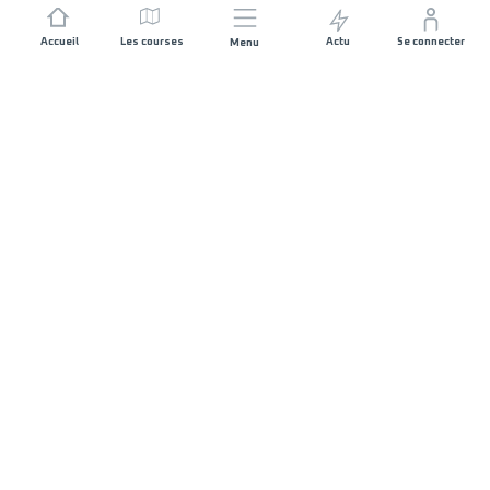
Accueil
Les courses
Actu
Se connecter
Menu
REJOIGNEZ L'AVENTURE
Organisateurs de course
Carrières