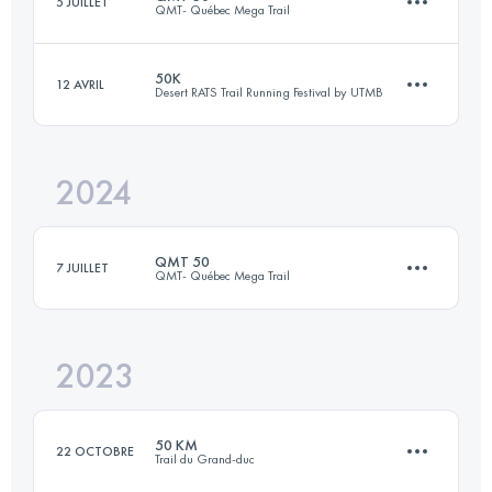
5 JUILLET
QMT- Québec Mega Trail
78.1 KM
2146 M+
50K
12 AVRIL
Desert RATS Trail Running Festival by UTMB
50 KM
2300 M+
Connectez-vous pour voir l'UTMB Index
2024
48 KM
1050 M+
Connectez-vous pour voir l'UTMB Index
QMT 50
7 JUILLET
QMT- Québec Mega Trail
Connectez-vous pour voir l'UTMB Index
2023
50.9 KM
2220 M+
50 KM
22 OCTOBRE
Trail du Grand-duc