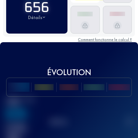
656
Détails
Comment fonctionne le calcul ?
ÉVOLUTION
Meilleur Score
UTMB
636
TOP
10
2
Course(s)
terminée(s)