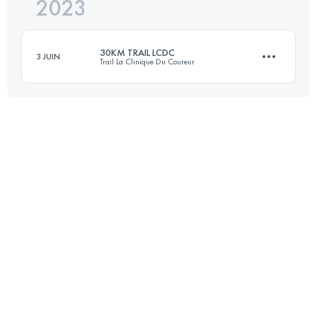
2023
26 KM
634 M+
30KM TRAIL LCDC
3 JUIN
Trail La Clinique Du Coureur
Connectez-vous pour voir l'UTMB Index
30 KM
1300 M+
Connectez-vous pour voir l'UTMB Index