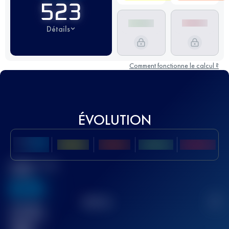
523
Détails
Comment fonctionne le calcul ?
ÉVOLUTION
Meilleur Score
UTMB
636
TOP
10
2
Course(s)
terminée(s)