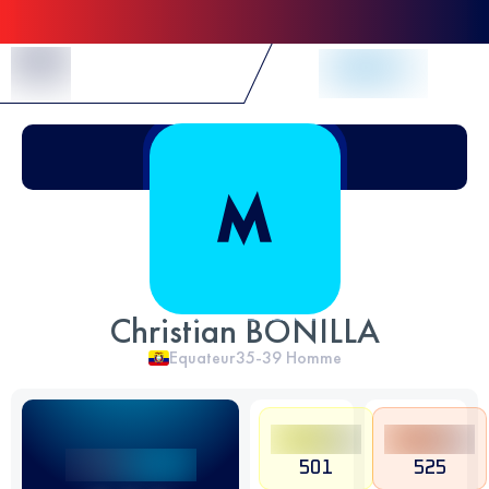
Skip to Content
Christian BONILLA
Equateur
35-39
Homme
501
525