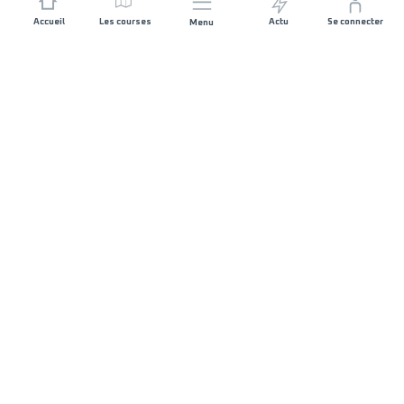
Accueil
Les courses
Actu
Se connecter
Menu
REJOIGNEZ L'AVENTURE
Organisateurs de course
Carrières