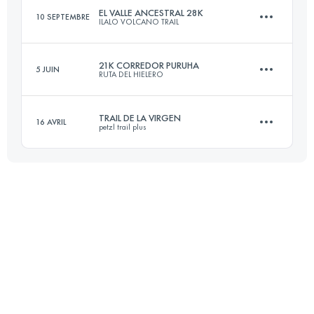
EL VALLE ANCESTRAL 28K
10 SEPTEMBRE
ILALO VOLCANO TRAIL
21.7 KM
1203 M+
21K CORREDOR PURUHA
5 JUIN
RUTA DEL HIELERO
28.1 KM
2100 M+
Connectez-vous pour voir l'UTMB Index
TRAIL DE LA VIRGEN
16 AVRIL
petzl trail plus
23.2 KM
1276 M+
Connectez-vous pour voir l'UTMB Index
19.8 KM
2140 M+
Connectez-vous pour voir l'UTMB Index
Connectez-vous pour voir l'UTMB Index