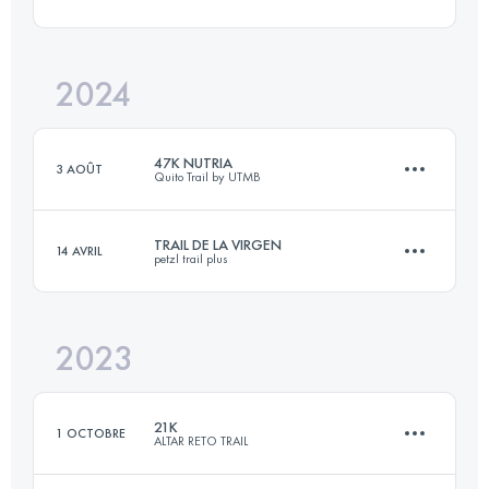
47.2 KM
3530 M+
2024
27.5 KM
1202 M+
Connectez-vous pour voir l'UTMB Index
47K NUTRIA
3 AOÛT
Quito Trail by UTMB
Connectez-vous pour voir l'UTMB Index
TRAIL DE LA VIRGEN
14 AVRIL
petzl trail plus
52.5 KM
2656 M+
2023
19.8 KM
2140 M+
Connectez-vous pour voir l'UTMB Index
21K
1 OCTOBRE
ALTAR RETO TRAIL
Connectez-vous pour voir l'UTMB Index