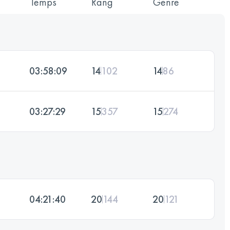
Temps
Rang
Genre
03:58:09
14
102
14
86
03:27:29
15
357
15
274
04:21:40
20
144
20
121