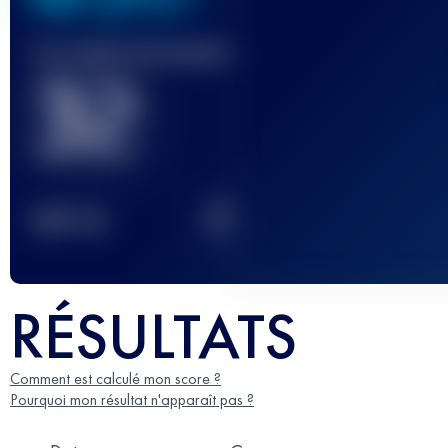
Course(s) terminée(s)
32
2
TOP
10
RÉSULTATS
Comment est calculé mon score ?
Pourquoi mon résultat n'apparaît pas ?