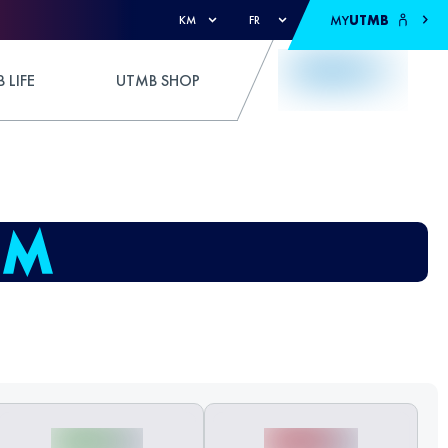
MY
UTMB
KM
FR
 LIFE
UTMB SHOP