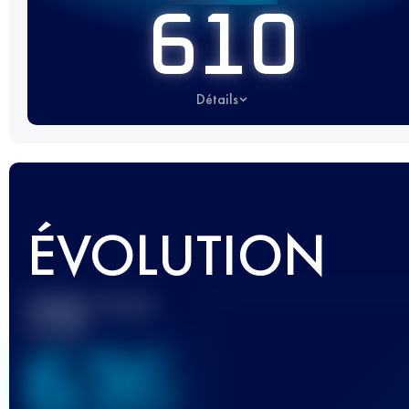
610
Détails
ÉVOLUTION
Meilleur Score
UTMB
636