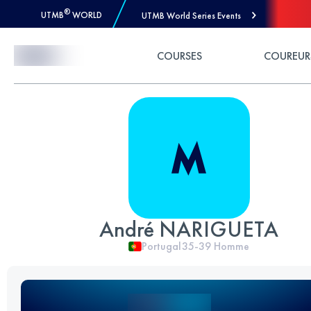
®
UTMB
WORLD
UTMB World Series Events
Skip to Content
COURSES
COUREUR
André NARIGUETA
Portugal
35-39
Homme