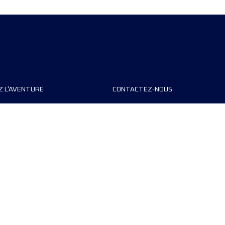
Z L'AVENTURE
CONTACTEZ-NOUS
teurs de course
FAQ
s
Contact
MyUTMB+