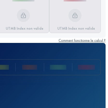
UTMB Index non valide
UTMB Index non valide
Comment fonctionne le calcul ?