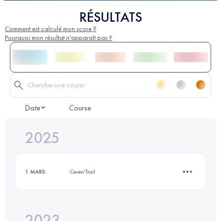
RÉSULTATS
Comment est calculé mon score ?
Pourquoi mon résultat n'apparaît pas ?
Date
Course
2025
1 MARS
Ceven'Trail
2023
12 KM
450 M+