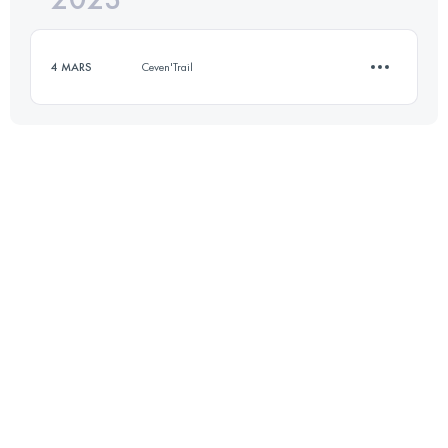
4 MARS
Ceven'Trail
Connectez-vous pour voir l'UTMB Index
12 KM
450 M+
Connectez-vous pour voir l'UTMB Index