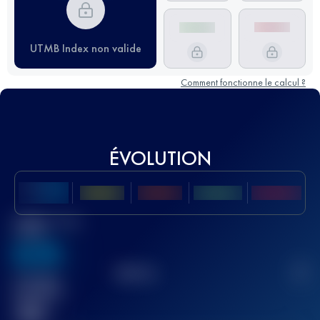
UTMB Index non valide
Comment fonctionne le calcul ?
ÉVOLUTION
Meilleur Score
UTMB
636
TOP
10
2
Course(s)
terminée(s)
32