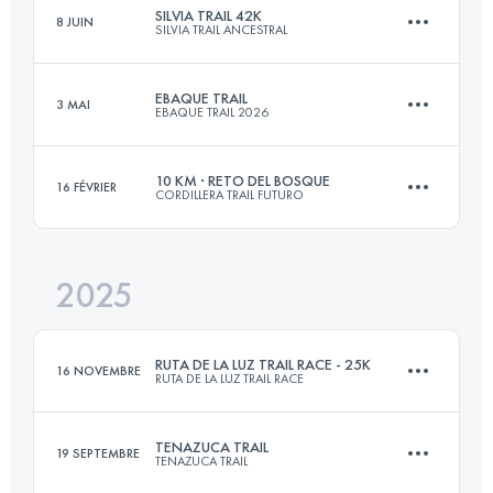
SILVIA TRAIL 42K
8 JUIN
SILVIA TRAIL ANCESTRAL
21 KM
1923 M+
EBAQUE TRAIL
3 MAI
EBAQUE TRAIL 2026
41.6 KM
3612 M+
Connectez-vous pour voir l'UTMB Index
10 KM · RETO DEL BOSQUE
16 FÉVRIER
CORDILLERA TRAIL FUTURO
30 KM
1600 M+
Connectez-vous pour voir l'UTMB Index
2025
10 KM
1282 M+
Connectez-vous pour voir l'UTMB Index
RUTA DE LA LUZ TRAIL RACE - 25K
16 NOVEMBRE
RUTA DE LA LUZ TRAIL RACE
Connectez-vous pour voir l'UTMB Index
TENAZUCA TRAIL
19 SEPTEMBRE
TENAZUCA TRAIL
27.5 KM
1780 M+