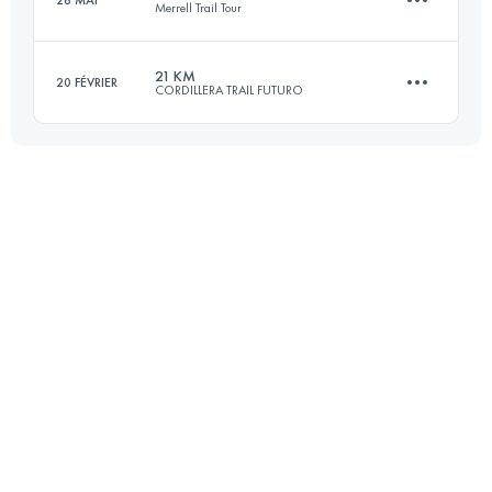
28 MAI
Merrell Trail Tour
Connectez-vous pour voir l'UTMB Index
21 KM
20 FÉVRIER
CORDILLERA TRAIL FUTURO
16 KM
720 M+
21.4 KM
2030 M+
Connectez-vous pour voir l'UTMB Index
Connectez-vous pour voir l'UTMB Index