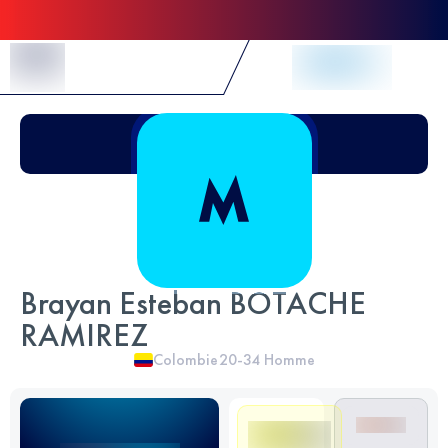
Skip to Content
Brayan Esteban BOTACHE
RAMIREZ
Colombie
20-34
Homme