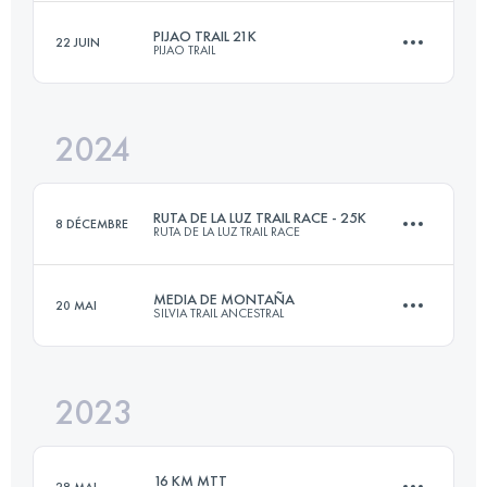
PIJAO TRAIL 21K
22 JUIN
PIJAO TRAIL
19 KM
1200 M+
Connectez-vous pour voir l'UTMB Index
2024
21 KM
1610 M+
Connectez-vous pour voir l'UTMB Index
RUTA DE LA LUZ TRAIL RACE - 25K
8 DÉCEMBRE
RUTA DE LA LUZ TRAIL RACE
Connectez-vous pour voir l'UTMB Index
MEDIA DE MONTAÑA
20 MAI
SILVIA TRAIL ANCESTRAL
27.5 KM
1780 M+
2023
22 KM
1310 M+
Connectez-vous pour voir l'UTMB Index
16 KM MTT