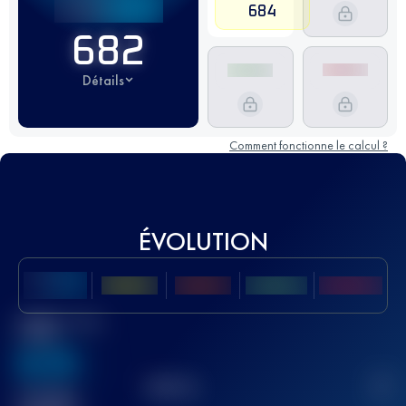
684
682
Détails
Comment fonctionne le calcul ?
ÉVOLUTION
Meilleur Score
UTMB
636
TOP
10
2
Course(s)