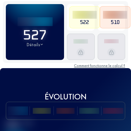
522
510
527
Détails
Comment fonctionne le calcul ?
ÉVOLUTION
Meilleur Score
UTMB