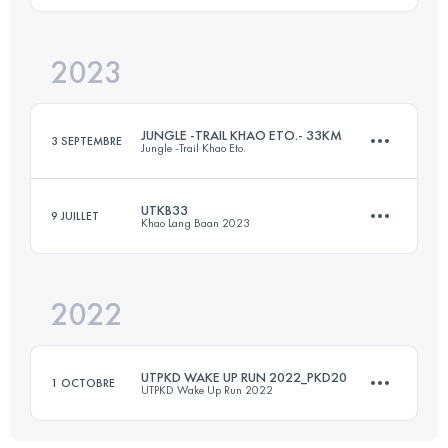
Connectez-vous pour voir l'UTMB Index
2023
30.4 KM
573 M+
Connectez-vous pour voir l'UTMB Index
JUNGLE -TRAIL KHAO ETO.- 33KM
3 SEPTEMBRE
Jungle -Trail Khao Eto.
Connectez-vous pour voir l'UTMB Index
UTKB33
9 JUILLET
Khao Lang Baan 2023
33 KM
1443 M+
2022
33 KM
2022 M+
Connectez-vous pour voir l'UTMB Index
UTPKD WAKE UP RUN 2022_PKD20
1 OCTOBRE
UTPKD Wake Up Run 2022
Connectez-vous pour voir l'UTMB Index