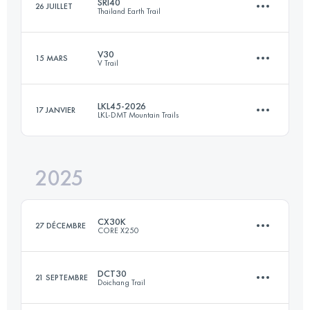
SRI40
26 JUILLET
Thailand Earth Trail
V30
15 MARS
V Trail
40.5 KM
1350 M+
LKL45-2026
17 JANVIER
LKL-DMT Mountain Trails
30 KM
1202 M+
Connectez-vous pour voir l'UTMB Index
2025
43.9 KM
3273 M+
Connectez-vous pour voir l'UTMB Index
CX30K
27 DÉCEMBRE
CORE X250
Connectez-vous pour voir l'UTMB Index
DCT30
21 SEPTEMBRE
Doichang Trail
30 KM
1768 M+