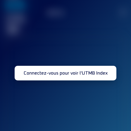
636
TOP
10
2
Course(s)
terminée(s)
32
Connectez-vous pour voir l'UTMB Index