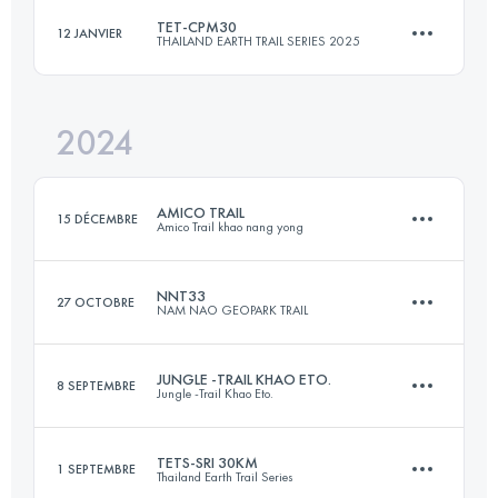
Connectez-vous pour voir l'UTMB Index
TET-CPM30
12 JANVIER
THAILAND EARTH TRAIL SERIES 2025
30.9 KM
1810 M+
Connectez-vous pour voir l'UTMB Index
2024
28.6 KM
966 M+
Connectez-vous pour voir l'UTMB Index
AMICO TRAIL
15 DÉCEMBRE
Amico Trail khao nang yong
Connectez-vous pour voir l'UTMB Index
NNT33
27 OCTOBRE
NAM NAO GEOPARK TRAIL
30 KM
1100 M+
JUNGLE -TRAIL KHAO ETO.
8 SEPTEMBRE
Jungle -Trail Khao Eto.
33 KM
1420 M+
Connectez-vous pour voir l'UTMB Index
TETS-SRI 30KM
1 SEPTEMBRE
Thailand Earth Trail Series
40 KM
1628 M+