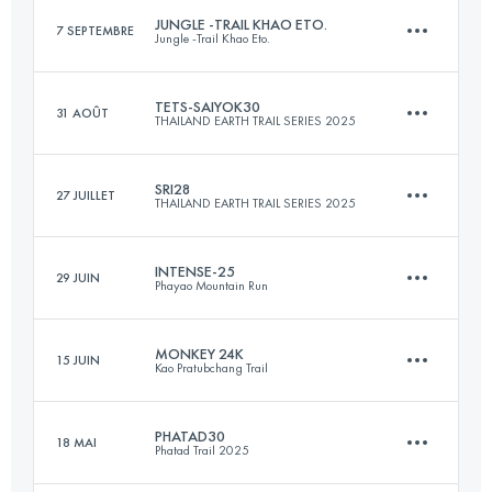
JUNGLE -TRAIL KHAO ETO.
7 SEPTEMBRE
Jungle -Trail Khao Eto.
29.5 KM
1518 M+
Connectez-vous pour voir l'UTMB Index
TETS-SAIYOK30
31 AOÛT
THAILAND EARTH TRAIL SERIES 2025
25 KM
1116 M+
Connectez-vous pour voir l'UTMB Index
SRI28
27 JUILLET
THAILAND EARTH TRAIL SERIES 2025
29.5 KM
685 M+
Connectez-vous pour voir l'UTMB Index
INTENSE-25
29 JUIN
Phayao Mountain Run
27.9 KM
1114 M+
Connectez-vous pour voir l'UTMB Index
MONKEY 24K
15 JUIN
Kao Pratubchang Trail
25 KM
1650 M+
Connectez-vous pour voir l'UTMB Index
PHATAD30
18 MAI
Phatad Trail 2025
24 KM
400 M+