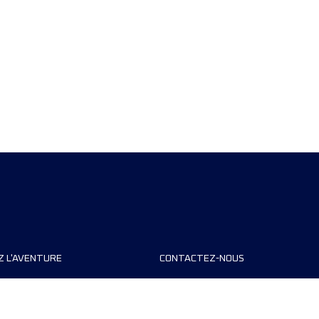
Z L'AVENTURE
CONTACTEZ-NOUS
teurs de course
FAQ
s
Contact