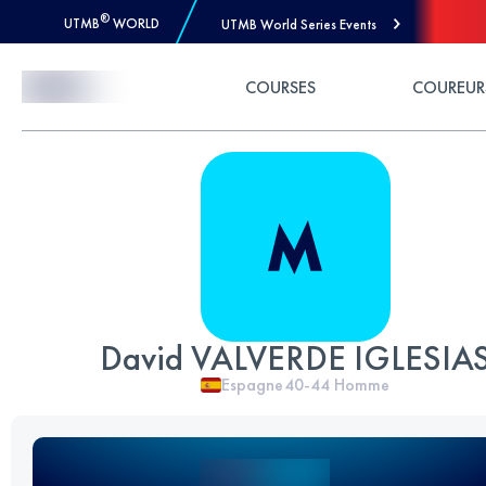
®
UTMB
WORLD
UTMB World Series Events
Skip to Content
COURSES
COUREUR
David VALVERDE IGLESIA
Espagne
40-44
Homme