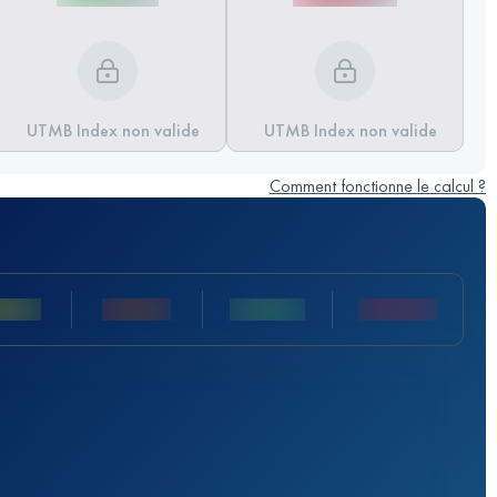
UTMB Index non valide
UTMB Index non valide
Comment fonctionne le calcul ?