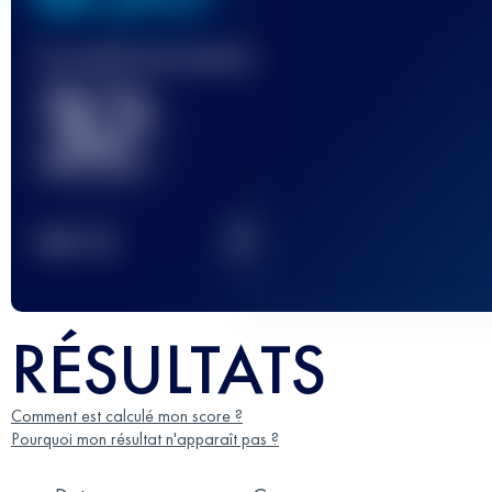
Course(s) terminée(s)
32
2
TOP
10
RÉSULTATS
Comment est calculé mon score ?
Pourquoi mon résultat n'apparaît pas ?