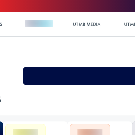
S
UTMB MEDIA
UTMB
S