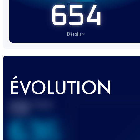
654
Détails
ÉVOLUTION
Meilleur Score
UTMB
636