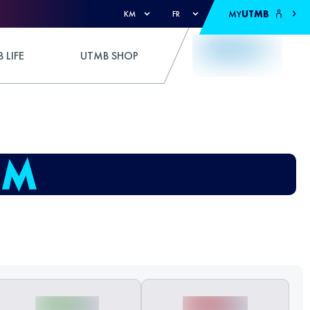
MY
UTMB
KM
FR
 LIFE
UTMB SHOP