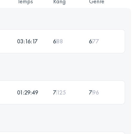
Temps
Rang
Genre
03:16:17
6
88
6
77
01:29:49
7
125
7
96