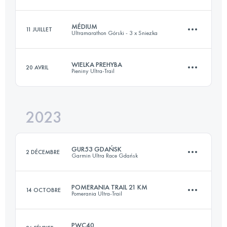
Connectez-vous pour voir l'UTMB Index
MÉDIUM
11 JUILLET
Ultramarathon Górski - 3 x Sniezka
21.6 KM
660 M+
WIELKA PREHYBA
20 AVRIL
Pieniny Ultra-Trail
37 KM
2120 M+
Connectez-vous pour voir l'UTMB Index
2023
43.7 KM
2060 M+
Connectez-vous pour voir l'UTMB Index
GUR53 GDAŃSK
2 DÉCEMBRE
Garmin Ultra Race Gdańsk
Connectez-vous pour voir l'UTMB Index
POMERANIA TRAIL 21 KM
14 OCTOBRE
Pomerania Ultra-Trail
53 KM
1000 M+
PWC40