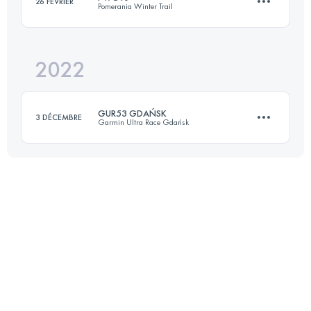
26 FÉVRIER
Pomerania Winter Trail
21.6 KM
660 M+
Connectez-vous pour voir l'UTMB Index
2022
40 KM
1000 M+
Connectez-vous pour voir l'UTMB Index
GUR53 GDAŃSK
3 DÉCEMBRE
Garmin Ultra Race Gdańsk
Connectez-vous pour voir l'UTMB Index
53 KM
1000 M+
Connectez-vous pour voir l'UTMB Index