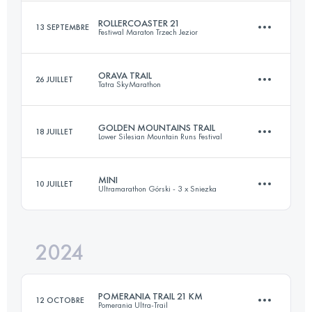
Connectez-vous pour voir l'UTMB Index
ROLLERCOASTER 21
13 SEPTEMBRE
Festiwal Maraton Trzech Jezior
25.3 KM
1320 M+
Connectez-vous pour voir l'UTMB Index
ORAVA TRAIL
26 JUILLET
Tatra SkyMarathon
21 KM
1375 M+
Connectez-vous pour voir l'UTMB Index
GOLDEN MOUNTAINS TRAIL
18 JUILLET
Lower Silesian Mountain Runs Festival
36 KM
1580 M+
Connectez-vous pour voir l'UTMB Index
MINI
10 JUILLET
Ultramarathon Górski - 3 x Sniezka
33.7 KM
1760 M+
Connectez-vous pour voir l'UTMB Index
2024
18.6 KM
1040 M+
Connectez-vous pour voir l'UTMB Index
POMERANIA TRAIL 21 KM
12 OCTOBRE
Pomerania Ultra-Trail