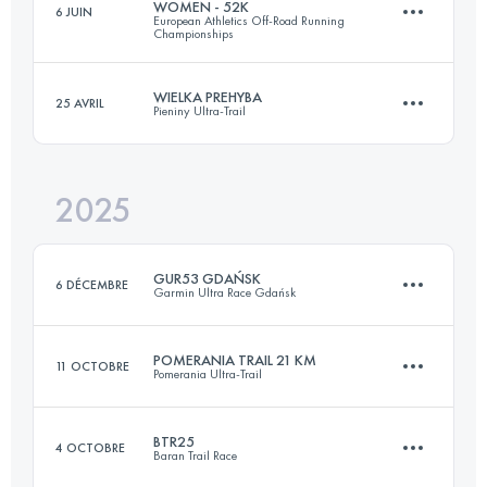
WOMEN - 52K
6 JUIN
European Athletics Off-Road Running
19.7 KM
1040 M+
Championships
WIELKA PREHYBA
25 AVRIL
Pieniny Ultra-Trail
52 KM
2450 M+
Connectez-vous pour voir l'UTMB Index
2025
43.5 KM
2060 M+
Connectez-vous pour voir l'UTMB Index
GUR53 GDAŃSK
6 DÉCEMBRE
Garmin Ultra Race Gdańsk
Connectez-vous pour voir l'UTMB Index
POMERANIA TRAIL 21 KM
11 OCTOBRE
Pomerania Ultra-Trail
53 KM
1000 M+
BTR25
4 OCTOBRE
Baran Trail Race
21.6 KM
660 M+