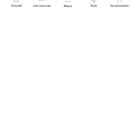
Accueil
Les courses
Actu
Se connecter
Menu
REJOIGNEZ L'AVENTURE
Organisateurs de course
Carrières