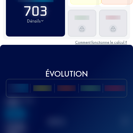
703
Détails
Comment fonctionne le calcul ?
ÉVOLUTION
Meilleur Score
UTMB
636
TOP
10
2
Course(s)
terminée(s)