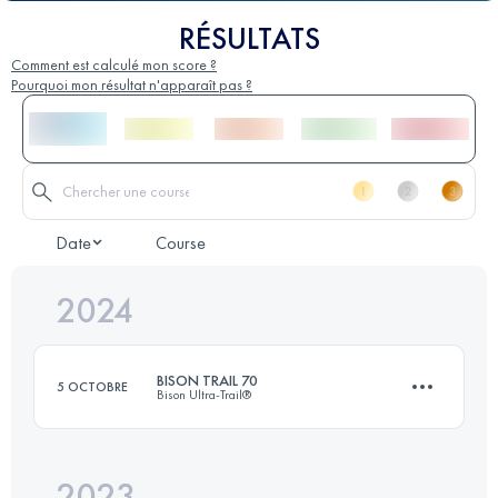
RÉSULTATS
Comment est calculé mon score ?
Pourquoi mon résultat n'apparaît pas ?
Date
Course
2024
BISON TRAIL 70
5 OCTOBRE
Bison Ultra-Trail®
2023
72 KM
990 M+