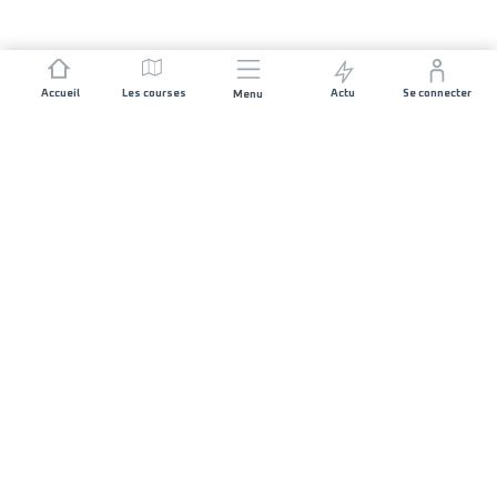
Accueil
Les courses
Actu
Se connecter
Menu
REJOIGNEZ L'AVENTURE
Organisateurs de course