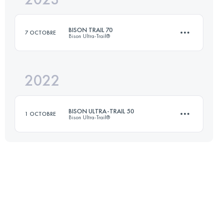
BISON TRAIL 70
7 OCTOBRE
Bison Ultra-Trail®
Connectez-vous pour voir l'UTMB Index
2022
72 KM
990 M+
BISON ULTRA-TRAIL 50
1 OCTOBRE
Bison Ultra-Trail®
Connectez-vous pour voir l'UTMB Index
50.1 KM
710 M+
Connectez-vous pour voir l'UTMB Index