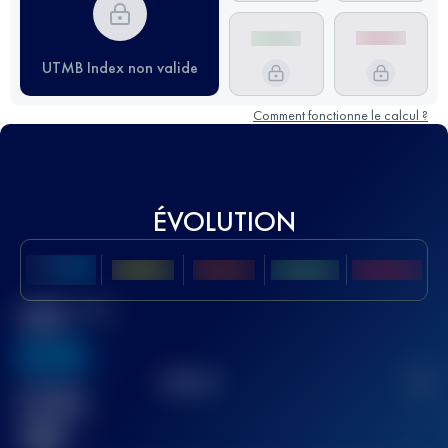
UTMB Index non valide
Comment fonctionne le calcul ?
ÉVOLUTION
Meilleur Score
UTMB
636
TOP
10
2
Course(s)
terminée(s)
32