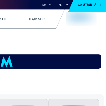
MY
UTMB
KM
FR
 LIFE
UTMB SHOP