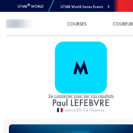
®
UTMB
WORLD
UTMB World Series Events
Skip to Content
COURSES
COUREUR
Se connecter pour lier vos résultats
Paul LEFEBVRE
France
20-34
Homme