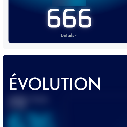
666
Détails
ÉVOLUTION
Meilleur Score
UTMB
636