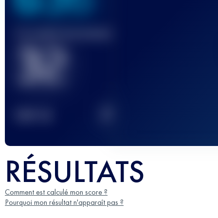
Course(s) terminée(s)
32
2
TOP
10
RÉSULTATS
Comment est calculé mon score ?
Pourquoi mon résultat n'apparaît pas ?