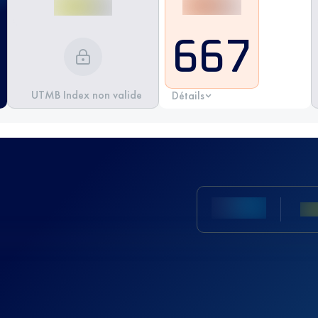
667
UTMB Index non valide
Détails