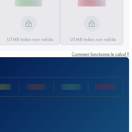
UTMB Index non valide
UTMB Index non valide
Comment fonctionne le calcul ?