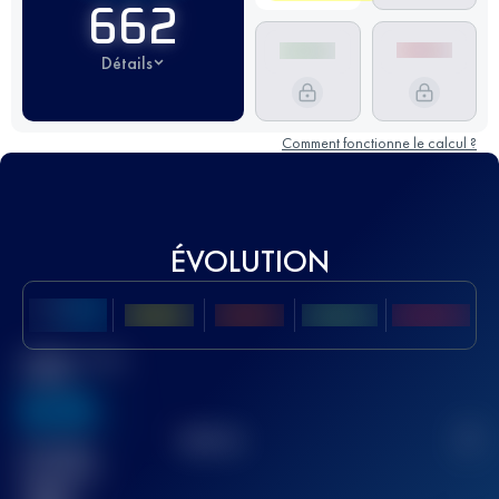
662
Détails
Comment fonctionne le calcul ?
ÉVOLUTION
Meilleur Score
UTMB
636
TOP
10
2
Course(s)
terminée(s)