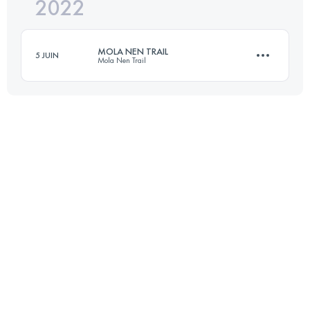
2022
15 KM
1000 M+
MOLA NEN TRAIL
5 JUIN
Mola Nen Trail
Connectez-vous pour voir l'UTMB Index
15 KM
1000 M+
Connectez-vous pour voir l'UTMB Index