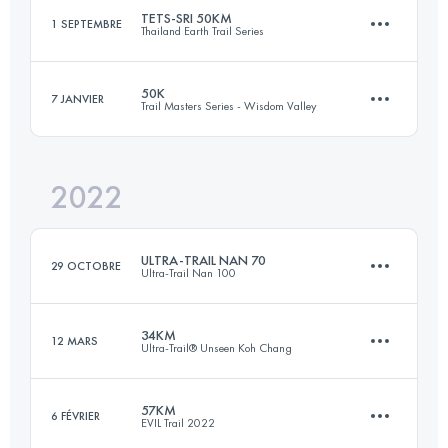
TETS-SRI 50KM
1 SEPTEMBRE
Thailand Earth Trail Series
Connectez-vous pour voir l'UTMB Index
50K
7 JANVIER
Trail Masters Series - Wisdom Valley
50 KM
1303 M+
2022
50 KM
1890 M+
Connectez-vous pour voir l'UTMB Index
ULTRA-TRAIL NAN 70
29 OCTOBRE
Ultra-Trail Nan 100
Connectez-vous pour voir l'UTMB Index
34KM
12 MARS
Ultra-Trail® Unseen Koh Chang
71.3 KM
4200 M+
57KM
6 FÉVRIER
EVIL Trail 2022
34.6 KM
1050 M+