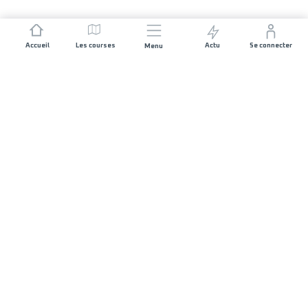
Accueil
Les courses
Actu
Se connecter
Menu
REJOIGNEZ L'AVENTURE
Organisateurs de course
Carrières