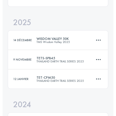
50.2 KM
1838 M+
2025
70 KM
2165 M+
Connectez-vous pour voir l'UTMB Index
WISDOM VALLEY 50K
14 DÉCEMBRE
TMS Wisdom Valley 2025
Connectez-vous pour voir l'UTMB Index
TETS-SPB45
9 NOVEMBRE
THAILAND EARTH TRAIL SERIES 2025
50 KM
1877 M+
TET-CPM50
12 JANVIER
THAILAND EARTH TRAIL SERIES 2025
45.8 KM
1253 M+
Connectez-vous pour voir l'UTMB Index
2024
49.8 KM
1609 M+
Connectez-vous pour voir l'UTMB Index