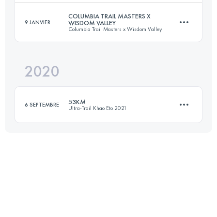
Connectez-vous pour voir l'UTMB Index
COLUMBIA TRAIL MASTERS X
9 JANVIER
WISDOM VALLEY
Columbia Trail Masters x Wisdom Valley
56.2 KM
2620 M+
Connectez-vous pour voir l'UTMB Index
2020
50 KM
1540 M+
Connectez-vous pour voir l'UTMB Index
53KM
6 SEPTEMBRE
Ultra-Trail Khao Eto 2021
Connectez-vous pour voir l'UTMB Index
52.4 KM
1838 M+
Connectez-vous pour voir l'UTMB Index