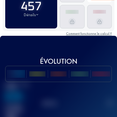
457
Détails
Comment fonctionne le calcul ?
ÉVOLUTION
Meilleur Score
UTMB
636
TOP
10
2
Course(s)
terminée(s)