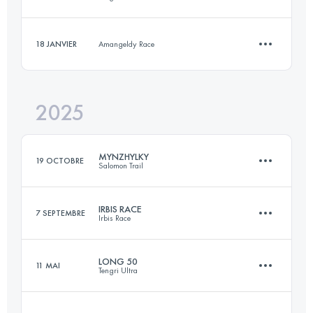
23 KM
600 M+
18 JANVIER
Amangeldy Race
51 KM
580 M+
Connectez-vous pour voir l'UTMB Index
2025
5 KM
960 M+
Connectez-vous pour voir l'UTMB Index
MYNZHYLKY
19 OCTOBRE
Salomon Trail
Connectez-vous pour voir l'UTMB Index
IRBIS RACE
7 SEPTEMBRE
Irbis Race
16.5 KM
1400 M+
LONG 50
11 MAI
Tengri Ultra
42 KM
3700 M+
Connectez-vous pour voir l'UTMB Index