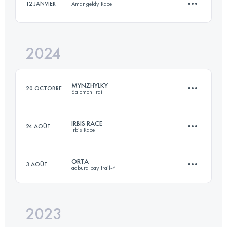
12 JANVIER
Amangeldy Race
51 KM
580 M+
Connectez-vous pour voir l'UTMB Index
2024
5 KM
960 M+
Connectez-vous pour voir l'UTMB Index
MYNZHYLKY
20 OCTOBRE
Salomon Trail
Connectez-vous pour voir l'UTMB Index
IRBIS RACE
24 AOÛT
Irbis Race
16.5 KM
1400 M+
ORTA
3 AOÛT
aqbura bay trail-4
40 KM
3450 M+
Connectez-vous pour voir l'UTMB Index
2023
23 KM
600 M+