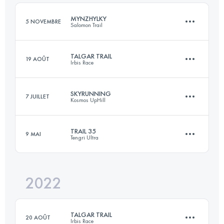
Connectez-vous pour voir l'UTMB Index
MYNZHYLKY
5 NOVEMBRE
Salomon Trail
Connectez-vous pour voir l'UTMB Index
TALGAR TRAIL
19 AOÛT
Irbis Race
16.5 KM
1400 M+
SKYRUNNING
7 JUILLET
Kosmos UpHill
20 KM
2500 M+
Connectez-vous pour voir l'UTMB Index
TRAIL 35
9 MAI
Tengri Ultra
18.6 KM
1700 M+
Connectez-vous pour voir l'UTMB Index
2022
34.5 KM
550 M+
Connectez-vous pour voir l'UTMB Index
TALGAR TRAIL
20 AOÛT
Irbis Race