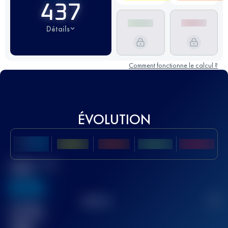
437
Détails
Comment fonctionne le calcul ?
ÉVOLUTION
Meilleur Score
UTMB
636
TOP
10
2
Course(s)
terminée(s)