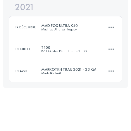
2021
23 KM
1100 M+
Connectez-vous pour voir l'UTMB Index
MAD FOX ULTRA K40
19 DÉCEMBRE
Mad Fox Ultra Lost Legacy
Connectez-vous pour voir l'UTMB Index
T100
18 JUILLET
RZD Golden Ring Ultra Trail 100
40 KM
242 M+
MARKOTKH TRAIL 2021 - 23 KM
18 AVRIL
Markotkh Trail
107.9 KM
760 M+
Connectez-vous pour voir l'UTMB Index
22.8 KM
1240 M+
Connectez-vous pour voir l'UTMB Index