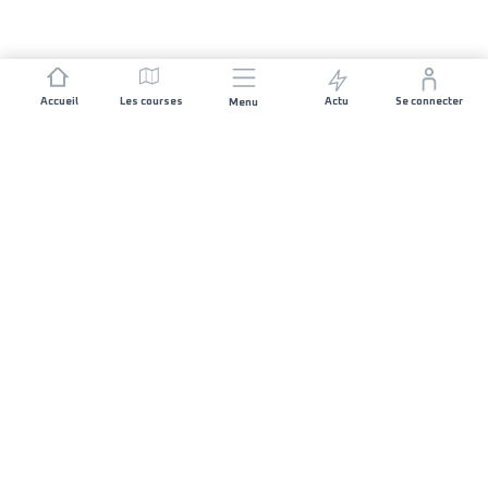
Accueil
Les courses
Actu
Se connecter
Menu
REJOIGNEZ L'AVENTURE
Organisateurs de course