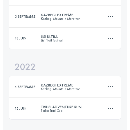
18 KM
750 M+
KAZBEGI EXTREME
3 SEPTEMBRE
Kazbegi Mountain Marathon
63.6 KM
2030 M+
Connectez-vous pour voir l'UTMB Index
LISI ULTRA
18 JUIN
Lisi Trail Festival
30 KM
2100 M+
Connectez-vous pour voir l'UTMB Index
2022
63.6 KM
2695 M+
Connectez-vous pour voir l'UTMB Index
KAZBEGI EXTREME
4 SEPTEMBRE
Kazbegi Mountain Marathon
Connectez-vous pour voir l'UTMB Index
TBILISI ADVENTURE RUN
12 JUIN
Tbilisi Trail Cup
28 KM
2300 M+