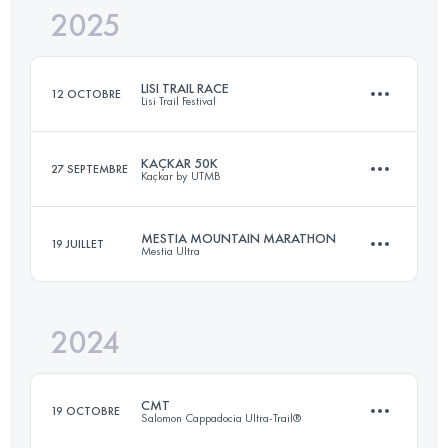
2025
71 KM
4500 M+
LISI TRAIL RACE
12 OCTOBRE
Lisi Trail Festival
Connectez-vous pour voir l'UTMB Index
KAÇKAR 50K
27 SEPTEMBRE
Kaçkar by UTMB
20 KM
1000 M+
MESTIA MOUNTAIN MARATHON
19 JUILLET
Mestia Ultra
50 KM
2800 M+
Connectez-vous pour voir l'UTMB Index
2024
44 KM
2400 M+
Connectez-vous pour voir l'UTMB Index
CMT
19 OCTOBRE
Salomon Cappadocia Ultra-Trail®