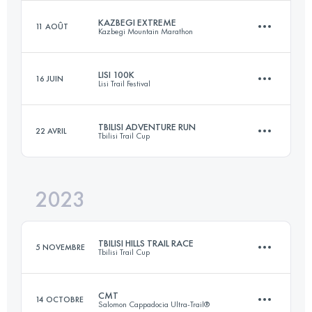
Connectez-vous pour voir l'UTMB Index
KAZBEGI EXTREME
11 AOÛT
Kazbegi Mountain Marathon
63.6 KM
2030 M+
LISI 100K
16 JUIN
Lisi Trail Festival
30 KM
2100 M+
Connectez-vous pour voir l'UTMB Index
TBILISI ADVENTURE RUN
22 AVRIL
Tbilisi Trail Cup
105 KM
4400 M+
Connectez-vous pour voir l'UTMB Index
2023
19 KM
900 M+
Connectez-vous pour voir l'UTMB Index
TBILISI HILLS TRAIL RACE
5 NOVEMBRE
Tbilisi Trail Cup
Connectez-vous pour voir l'UTMB Index
CMT
14 OCTOBRE
Salomon Cappadocia Ultra-Trail®