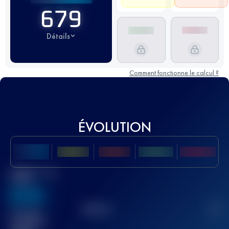
679
Détails
Comment fonctionne le calcul ?
ÉVOLUTION
Meilleur Score
UTMB
636
TOP
10
2
Course(s)
terminée(s)