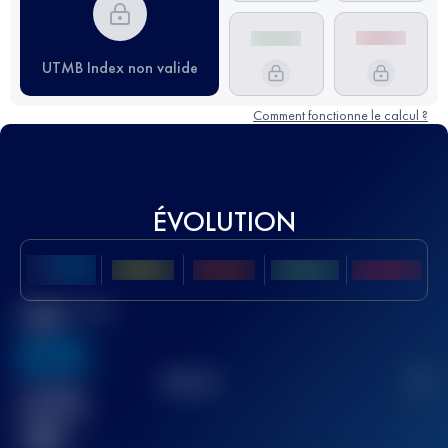
UTMB Index non valide
Comment fonctionne le calcul ?
ÉVOLUTION
Meilleur Score
UTMB
636
TOP
10
2
Course(s)
terminée(s)
32