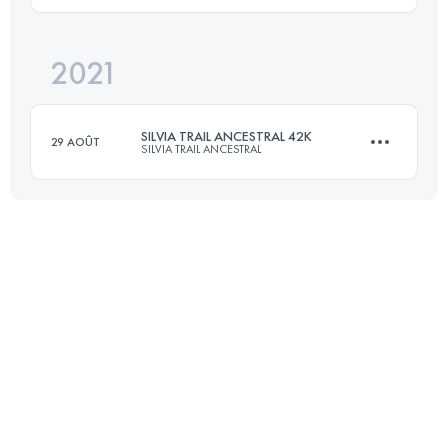
2021
42.6 KM
3550 M+
Connectez-vous pour voir l'UTMB Index
SILVIA TRAIL ANCESTRAL 42K
29 AOÛT
SILVIA TRAIL ANCESTRAL
Connectez-vous pour voir l'UTMB Index
41.9 KM
2830 M+
Connectez-vous pour voir l'UTMB Index