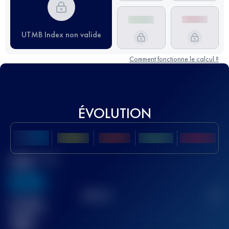
UTMB Index non valide
Comment fonctionne le calcul ?
ÉVOLUTION
Meilleur Score
UTMB
636
TOP
10
2
Course(s)
terminée(s)
32