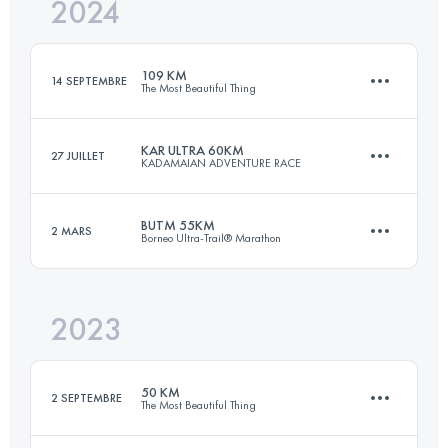
2024
103.1 KM
5270 M+
109 KM
14 SEPTEMBRE
The Most Beautiful Thing
Connectez-vous pour voir l'UTMB Index
KAR ULTRA 60KM
27 JUILLET
KADAMAIAN ADVENTURE RACE
108.6 KM
5770 M+
BUTM 55KM
2 MARS
Borneo Ultra-Trail® Marathon
60 KM
2630 M+
Connectez-vous pour voir l'UTMB Index
2023
55 KM
2856 M+
Connectez-vous pour voir l'UTMB Index
50 KM
2 SEPTEMBRE
The Most Beautiful Thing
Connectez-vous pour voir l'UTMB Index