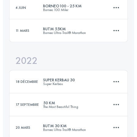
BORNEO100 - 25 KM
4 JUIN
Borneo 100 Miler
49.5 KM
2830 M+
BUTM 55KM
11 MARS
Borneo Ultra-Trail® Marathon
25.4 KM
880 M+
Connectez-vous pour voir l'UTMB Index
2022
55 KM
2856 M+
Connectez-vous pour voir l'UTMB Index
SUPER KERBAU 30
18 DÉCEMBRE
Super Kerbau
Connectez-vous pour voir l'UTMB Index
50 KM
17 SEPTEMBRE
The Most Beautiful Thing
27.5 KM
1250 M+
BUTM 30 KM
20 MARS
Borneo Ultra-Trail® Marathon
49.5 KM
2830 M+