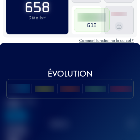
658
Détails
618
Comment fonctionne le calcul ?
ÉVOLUTION
Meilleur Score
UTMB
636
TOP
10
2
Course(s)
terminée(s)