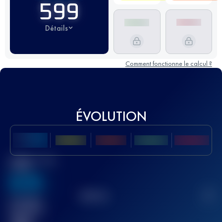
599
Détails
Comment fonctionne le calcul ?
ÉVOLUTION
Meilleur Score
UTMB
636
TOP
10
2
Course(s)
terminée(s)