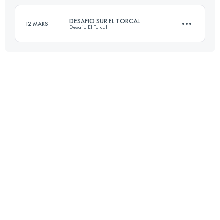
Connectez-vous pour voir l'UTMB Index
DESAFIO SUR EL TORCAL
12 MARS
Desafio El Torcal
Connectez-vous pour voir l'UTMB Index
40.3 KM
1760 M+
Connectez-vous pour voir l'UTMB Index