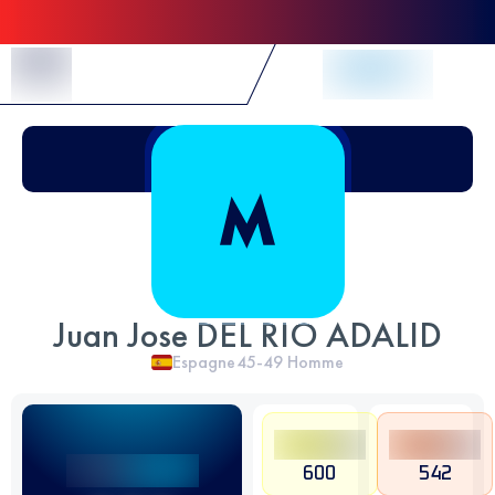
Skip to Content
Juan Jose DEL RIO ADALID
Espagne
45-49
Homme
600
542