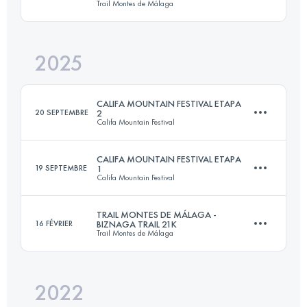
Trail Montes de Málaga
30 KM
2200 M+
2025
21.1 KM
1125 M+
Connectez-vous pour voir l'UTMB Index
CALIFA MOUNTAIN FESTIVAL ETAPA
20 SEPTEMBRE
2
Califa Mountain Festival
Connectez-vous pour voir l'UTMB Index
CALIFA MOUNTAIN FESTIVAL ETAPA
19 SEPTEMBRE
1
Califa Mountain Festival
24.5 KM
1000 M+
TRAIL MONTES DE MÁLAGA -
16 FÉVRIER
BIZNAGA TRAIL 21K
Trail Montes de Málaga
15 KM
700 M+
Connectez-vous pour voir l'UTMB Index
2022
21.1 KM
1125 M+