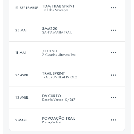
TDM TRAIL SPRINT
21 SEPTEMBRE
Trail dos Morcegos
21 KM
1200 M+
SMAT20
25 MAI
SANTA MARIA TRAIL
20.8 KM
820 M+
Connectez-vous pour voir l'UTMB Index
7CUT20
11 MAI
7 Cidades Ultimate Trail
19 KM
1005 M+
Connectez-vous pour voir l'UTMB Index
TRAIL SPRINT
27 AVRIL
TRAIL RUN REAL PRIOLO
21.8 KM
870 M+
Connectez-vous pour voir l'UTMB Index
DV CURTO
13 AVRIL
Desafio Vertical 0/947
18.2 KM
830 M+
Connectez-vous pour voir l'UTMB Index
POVOAÇÃO TRAIL
9 MARS
Povoação Trail
16.6 KM
1010 M+