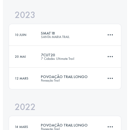
Connectez-vous pour voir l'UTMB Index
2023
25 KM
1600 M+
Connectez-vous pour voir l'UTMB Index
SMAT18
10 JUIN
SANTA MARIA TRAIL
Connectez-vous pour voir l'UTMB Index
7CUT20
20 MAI
7 Cidades Ultimate Trail
18 KM
1005 M+
POVOAÇÃO TRAIL LONGO
12 MARS
Povoação Trail
21 KM
1090 M+
Connectez-vous pour voir l'UTMB Index
2022
24 KM
1500 M+
Connectez-vous pour voir l'UTMB Index
POVOAÇÃO TRAIL LONGO
14 MARS
Povoação Trail