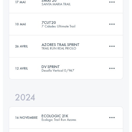
SMAT20
17 MAI
SANTA MARIA TRAIL
20.6 KM
780 M+
Connectez-vous pour voir l'UTMB Index
7CUT20
10 MAI
7 Cidades Ultimate Trail
19 KM
1005 M+
Connectez-vous pour voir l'UTMB Index
AZORES TRAIL SPRINT
26 AVRIL
TRAIL RUN REAL PRIOLO
25.3 KM
1426 M+
Connectez-vous pour voir l'UTMB Index
DV SPRINT
12 AVRIL
Desafio Vertical 0/947
21.7 KM
1077 M+
Connectez-vous pour voir l'UTMB Index
2024
22.4 KM
1220 M+
Connectez-vous pour voir l'UTMB Index
ECOLOGIC 21K
16 NOVEMBRE
Ecologic Trail Run Azores
Connectez-vous pour voir l'UTMB Index