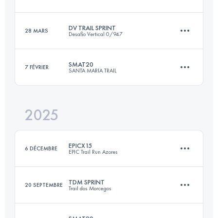
24.9 KM
1380 M+
DV TRAIL SPRINT
28 MARS
Desafio Vertical 0/947
25.4 KM
1556 M+
Connectez-vous pour voir l'UTMB Index
SMAT20
7 FÉVRIER
SANTA MARIA TRAIL
25.6 KM
1370 M+
Connectez-vous pour voir l'UTMB Index
2025
20 KM
1005 M+
Connectez-vous pour voir l'UTMB Index
EPICX15
6 DÉCEMBRE
EPIC Trail Run Azores
Connectez-vous pour voir l'UTMB Index
TDM SPRINT
20 SEPTEMBRE
Trail dos Morcegos
16.6 KM
818 M+