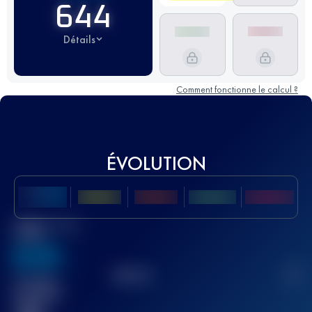
644
Détails
Comment fonctionne le calcul ?
ÉVOLUTION
Meilleur Score
UTMB
636
TOP
10
2
Course(s)
terminée(s)