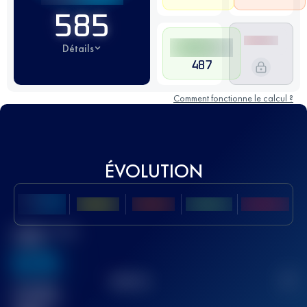
585
Détails
487
Comment fonctionne le calcul ?
ÉVOLUTION
Meilleur Score
UTMB
636
TOP
10
2
Course(s)
terminée(s)