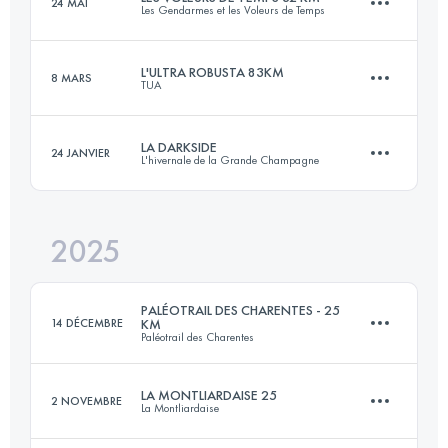
24 MAI
Les Gendarmes et les Voleurs de Temps
85 KM
2500 M+
L'ULTRA ROBUSTA 83KM
8 MARS
TUA
32.4 KM
934 M+
Connectez-vous pour voir l'UTMB Index
LA DARKSIDE
24 JANVIER
L'hivernale de la Grande Champagne
82.8 KM
1430 M+
Connectez-vous pour voir l'UTMB Index
2025
20 KM
450 M+
Connectez-vous pour voir l'UTMB Index
PALÉOTRAIL DES CHARENTES - 25
14 DÉCEMBRE
KM
Paléotrail des Charentes
Connectez-vous pour voir l'UTMB Index
LA MONTLIARDAISE 25
2 NOVEMBRE
La Montliardaise
25 KM
600 M+