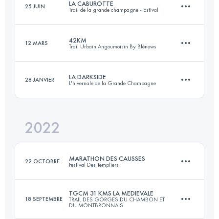
LA CABUROTTE
25 JUIN
Trail de la grande champagne - Estival
100 KM
6600 M+
Connectez-vous pour voir l'UTMB Index
42KM
12 MARS
Trail Urbain Angoumoisin By Blénews
52.5 KM
1890 M+
Connectez-vous pour voir l'UTMB Index
LA DARKSIDE
28 JANVIER
L'hivernale de la Grande Champagne
42 KM
800 M+
Connectez-vous pour voir l'UTMB Index
2022
22 KM
800 M+
Connectez-vous pour voir l'UTMB Index
MARATHON DES CAUSSES
22 OCTOBRE
Festival Des Templiers
Connectez-vous pour voir l'UTMB Index
TGCM 31 KMS LA MEDIEVALE
18 SEPTEMBRE
TRAIL DES GORGES DU CHAMBON ET
DU MONTBRONNAIS
36 KM
1610 M+