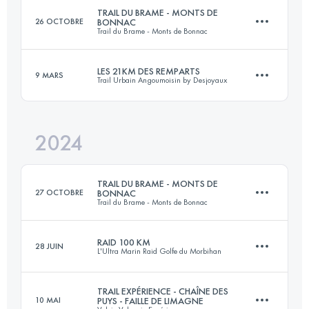
TRAIL DU BRAME - MONTS DE
26 OCTOBRE
BONNAC
Trail du Brame - Monts de Bonnac
25 KM
650 M+
Connectez-vous pour voir l'UTMB Index
LES 21KM DES REMPARTS
9 MARS
Trail Urbain Angoumoisin by Desjoyaux
21 KM
630 M+
Connectez-vous pour voir l'UTMB Index
2024
21.4 KM
400 M+
Connectez-vous pour voir l'UTMB Index
TRAIL DU BRAME - MONTS DE
27 OCTOBRE
BONNAC
Trail du Brame - Monts de Bonnac
Connectez-vous pour voir l'UTMB Index
RAID 100 KM
28 JUIN
L'Ultra Marin Raid Golfe du Morbihan
20 KM
629 M+
TRAIL EXPÉRIENCE - CHAÎNE DES
10 MAI
PUYS - FAILLE DE LIMAGNE