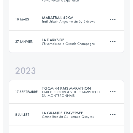
Volvic Volcanic Expérience
100 KM
800 M+
Connectez-vous pour voir l'UTMB Index
MARATRAIL 42KM
10 MARS
Trail Urbain Angoumoisin By Blénews
111.6 KM
3370 M+
Connectez-vous pour voir l'UTMB Index
LA DARKSIDE
27 JANVIER
L'hivernale de la Grande Champagne
42 KM
800 M+
Connectez-vous pour voir l'UTMB Index
2023
22 KM
800 M+
Connectez-vous pour voir l'UTMB Index
TGCM 44 KMS MARATHON
17 SEPTEMBRE
TRAIL DES GORGES DU CHAMBON ET
DU MONTBRONNAIS
Connectez-vous pour voir l'UTMB Index
LA GRANDE TRAVERSÉE
8 JUILLET
Grand Raid du Guillestrois-Queyras
44 KM
1300 M+