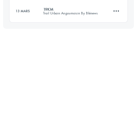
19KM
13 MARS
Trail Urbain Angoumoisin By Blénews
31.4 KM
990 M+
Connectez-vous pour voir l'UTMB Index
18.8 KM
330 M+
Connectez-vous pour voir l'UTMB Index
Connectez-vous pour voir l'UTMB Index