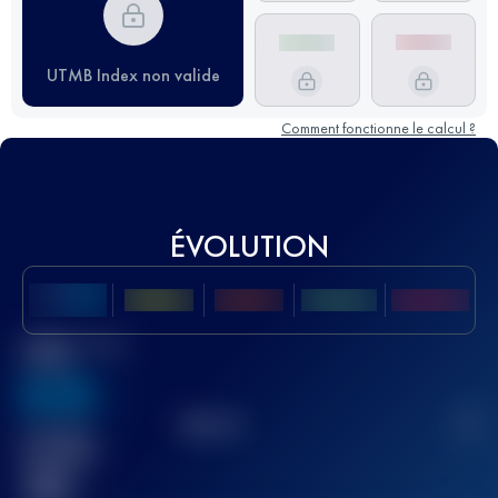
UTMB Index non valide
Comment fonctionne le calcul ?
ÉVOLUTION
Meilleur Score
UTMB
636
TOP
10
2
Course(s)
terminée(s)
32