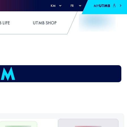
MY
UTMB
KM
FR
 LIFE
UTMB SHOP