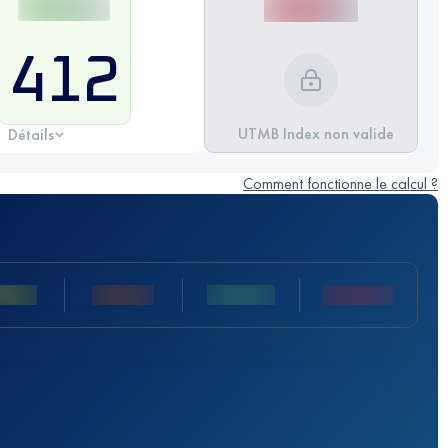
412
UTMB Index non valide
Détails
Comment fonctionne le calcul ?