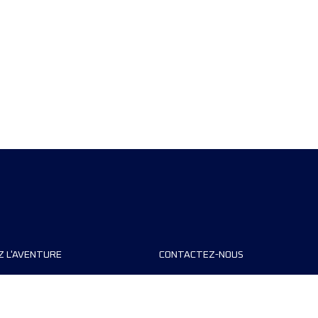
Z L'AVENTURE
CONTACTEZ-NOUS
teurs de course
FAQ
s
Contact