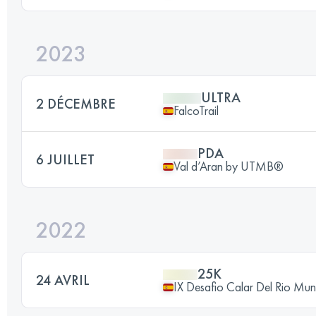
2023
ULTRA
2 DÉCEMBRE
FalcoTrail
PDA
6 JUILLET
Val d’Aran by UTMB®
2022
25K
24 AVRIL
IX Desafio Calar Del Rio Mu