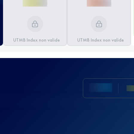
UTMB Index non valide
UTMB Index non valide