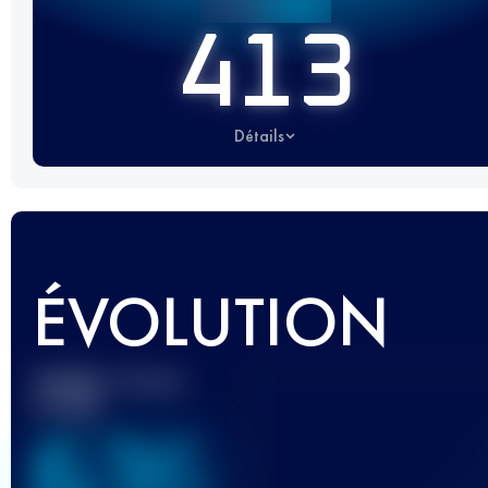
413
Détails
ÉVOLUTION
Meilleur Score
UTMB
636