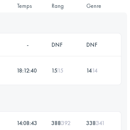
Temps
Rang
Genre
-
DNF
DNF
18:12:40
15
15
14
14
14:08:43
388
392
338
341