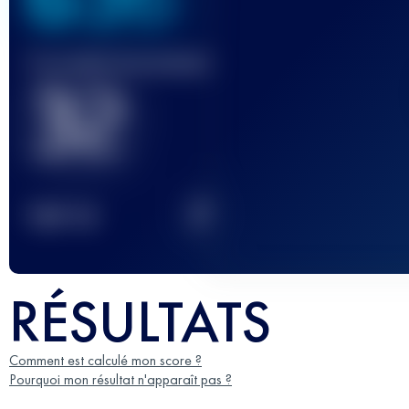
Course(s) terminée(s)
32
2
TOP
10
RÉSULTATS
Comment est calculé mon score ?
Pourquoi mon résultat n'apparaît pas ?