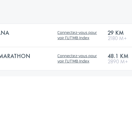
ANA
29 KM
Connectez-vous pour
2180 M+
voir l'UTMB Index
Y MARATHON
48.1 KM
Connectez-vous pour
2890 M+
voir l'UTMB Index