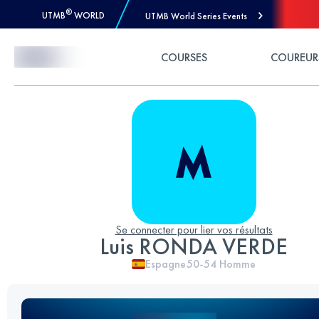
®
UTMB
WORLD
UTMB World Series Events
Skip to Content
COURSES
COUREUR
Se connecter pour lier vos résultats
Luis RONDA VERDE
Espagne
50-54
Homme