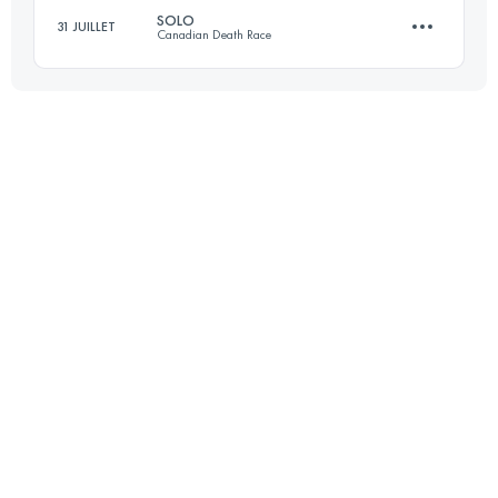
SOLO
31 JUILLET
Canadian Death Race
108.5 KM
4461 M+
117.8 KM
4880 M+
Connectez-vous pour voir l'UTMB Index
Connectez-vous pour voir l'UTMB Index