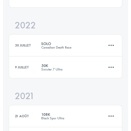
117.8 KM
4543 M+
Connectez-vous pour voir l'UTMB Index
2022
159.6 KM
6380 M+
Connectez-vous pour voir l'UTMB Index
SOLO
30 JUILLET
Canadian Death Race
Connectez-vous pour voir l'UTMB Index
50K
9 JUILLET
Sinister 7 Ultra
117.8 KM
5180 M+
2021
52.5 KM
2126 M+
Connectez-vous pour voir l'UTMB Index
108K
21 AOÛT
Black Spur Ultra
Connectez-vous pour voir l'UTMB Index