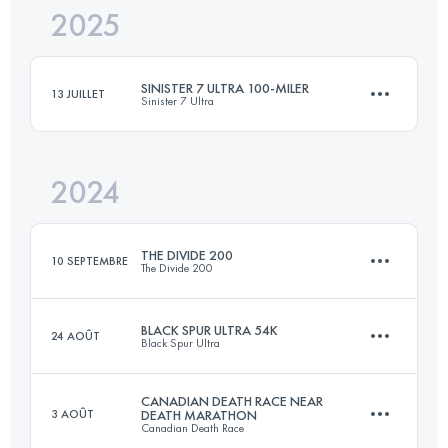
2025
140 KM
9000 M+
SINISTER 7 ULTRA 100-MILER
13 JUILLET
Sinister 7 Ultra
Connectez-vous pour voir l'UTMB Index
2024
161 KM
6363 M+
THE DIVIDE 200
10 SEPTEMBRE
The Divide 200
Connectez-vous pour voir l'UTMB Index
BLACK SPUR ULTRA 54K
24 AOÛT
Black Spur Ultra
322 KM
12335 M+
CANADIAN DEATH RACE NEAR
3 AOÛT
DEATH MARATHON
Canadian Death Race
54 KM
2230 M+