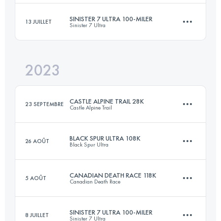
Connectez-vous pour voir l'UTMB Index
SINISTER 7 ULTRA 100-MILER
13 JUILLET
Sinister 7 Ultra
41.1 KM
1700 M+
Connectez-vous pour voir l'UTMB Index
2023
161 KM
6363 M+
Connectez-vous pour voir l'UTMB Index
CASTLE ALPINE TRAIL 28K
23 SEPTEMBRE
Castle Alpine Trail
Connectez-vous pour voir l'UTMB Index
BLACK SPUR ULTRA 108K
26 AOÛT
Black Spur Ultra
28 KM
2250 M+
CANADIAN DEATH RACE 118K
5 AOÛT
Canadian Death Race
108.5 KM
4460 M+
Connectez-vous pour voir l'UTMB Index
SINISTER 7 ULTRA 100-MILER
8 JUILLET
Sinister 7 Ultra