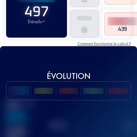
497
Détails
439
Comment fonctionne le calcul ?
ÉVOLUTION
Meilleur Score
UTMB
636
TOP
10
2
Course(s)
terminée(s)