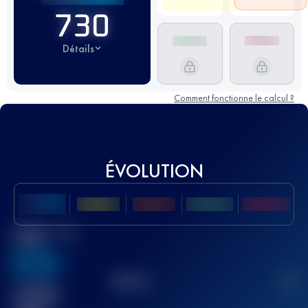
730
Détails
Comment fonctionne le calcul ?
ÉVOLUTION
Meilleur Score
UTMB
636
TOP
10
2
Course(s)
terminée(s)