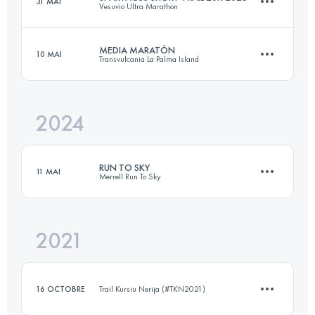
31 MAI
Vesuvio Ultra Marathon
38.6 KM
1220 M+
MEDIA MARATÓN
10 MAI
Transvulcania La Palma Island
20 KM
1138 M+
Connectez-vous pour voir l'UTMB Index
2024
24.8 KM
2097 M+
Connectez-vous pour voir l'UTMB Index
RUN TO SKY
11 MAI
Merrell Run To Sky
Connectez-vous pour voir l'UTMB Index
2021
27 KM
2680 M+
16 OCTOBRE
Trail Kursiu Nerija (#TKN2021)