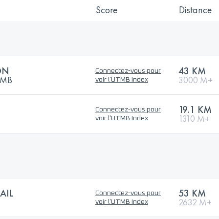
Score
Distance
ON
43 KM
Connectez-vous pour
UTMB
3000 M+
voir l'UTMB Index
19.1 KM
Connectez-vous pour
1310 M+
voir l'UTMB Index
AIL
53 KM
Connectez-vous pour
2632 M+
voir l'UTMB Index