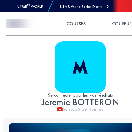
®
UTMB
WORLD
UTMB World Series Events
Skip to Content
COURSES
COUREUR
Se connecter pour lier vos résultats
Jeremie BOTTERON
Suisse
35-39
Homme