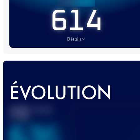
614
Détails
ÉVOLUTION
Meilleur Score
UTMB
636