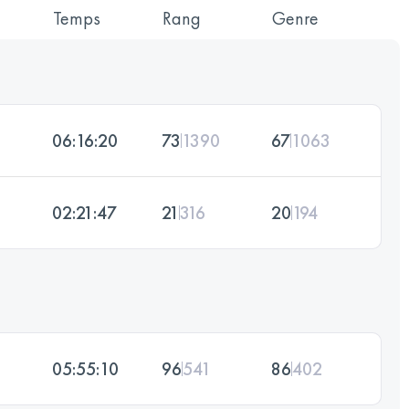
Temps
Rang
Genre
06:16:20
73
1390
67
1063
02:21:47
21
316
20
194
05:55:10
96
541
86
402