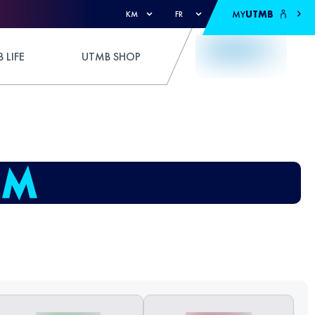
MY
UTMB
KM
FR
 LIFE
UTMB SHOP