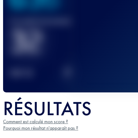
Course(s) terminée(s)
32
2
TOP
10
RÉSULTATS
Comment est calculé mon score ?
Pourquoi mon résultat n'apparaît pas ?