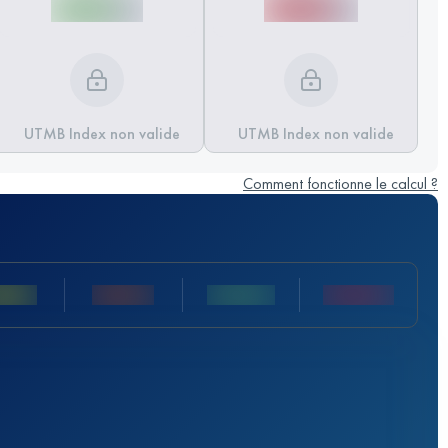
UTMB Index non valide
UTMB Index non valide
Comment fonctionne le calcul ?