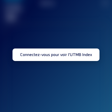
TOP
10
2
Course(s)
terminée(s)
32
Connectez-vous pour voir l'UTMB Index