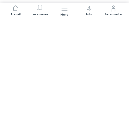
Accueil
Les courses
Actu
Se connecter
Menu
REJOIGNEZ L'AVENTURE
Organisateurs de course
Carrières