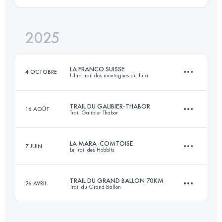
2025
56 KM
2810 M+
LA FRANCO SUISSE
4 OCTOBRE
Ultra trail des montagnes du Jura
Connectez-vous pour voir l'UTMB Index
TRAIL DU GALIBIER-THABOR
16 AOÛT
Trail Galibier Thabor
104.9 KM
4203 M+
LA MARA-COMTOISE
7 JUIN
Le Trail des Hobbits
2 Étapes
74.7 KM
4070 M+
Connectez-vous pour voir l'UTMB Index
TRAIL DU GRAND BALLON 70KM
26 AVRIL
Trail du Grand Ballon
43 KM
850 M+