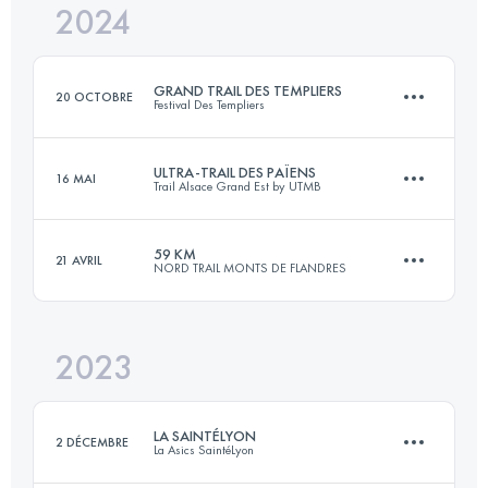
Connectez-vous pour voir l'UTMB Index
2024
70.9 KM
3392 M+
Connectez-vous pour voir l'UTMB Index
GRAND TRAIL DES TEMPLIERS
20 OCTOBRE
Festival Des Templiers
Connectez-vous pour voir l'UTMB Index
ULTRA-TRAIL DES PAÏENS
16 MAI
Trail Alsace Grand Est by UTMB
80.4 KM
3429 M+
59 KM
21 AVRIL
NORD TRAIL MONTS DE FLANDRES
114.3 KM
4196 M+
Connectez-vous pour voir l'UTMB Index
2023
55 KM
1089 M+
Connectez-vous pour voir l'UTMB Index
LA SAINTÉLYON
2 DÉCEMBRE
La Asics SaintéLyon
Connectez-vous pour voir l'UTMB Index