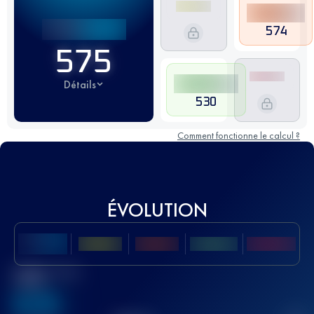
574
575
Détails
530
Comment fonctionne le calcul ?
ÉVOLUTION
Meilleur Score
UTMB
636