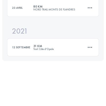
80 KM
23 AVRIL
NORD TRAIL MONTS DE FLANDRES
78 KM
2201 M+
2021
75.1 KM
1797 M+
Connectez-vous pour voir l'UTMB Index
31 KM
12 SEPTEMBRE
Trail Côte d'Opale
Connectez-vous pour voir l'UTMB Index
35 KM
760 M+
Connectez-vous pour voir l'UTMB Index