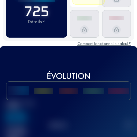
725
Détails
Comment fonctionne le calcul ?
ÉVOLUTION
Meilleur Score
UTMB
636
TOP
10
2
Course(s)
terminée(s)