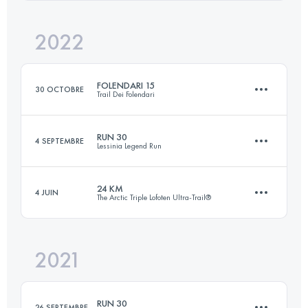
Connectez-vous pour voir l'UTMB Index
2022
8.2 KM
1100 M+
Connectez-vous pour voir l'UTMB Index
FOLENDARI 15
30 OCTOBRE
Trail Dei Folendari
Connectez-vous pour voir l'UTMB Index
RUN 30
4 SEPTEMBRE
Lessinia Legend Run
15 KM
750 M+
24 KM
4 JUIN
The Arctic Triple Lofoten Ultra-Trail®
30 KM
1970 M+
Connectez-vous pour voir l'UTMB Index
2021
24 KM
1441 M+
Connectez-vous pour voir l'UTMB Index
RUN 30
26 SEPTEMBRE