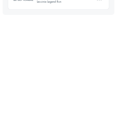
Lessinia Legend Run
Connectez-vous pour voir l'UTMB Index
30 KM
1970 M+
Connectez-vous pour voir l'UTMB Index