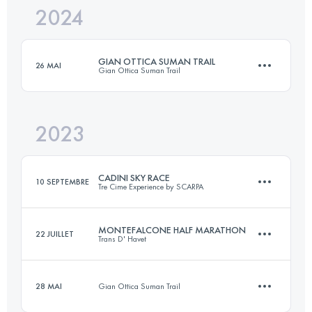
2024
21 KM
1100 M+
GIAN OTTICA SUMAN TRAIL
26 MAI
Gian Ottica Suman Trail
Connectez-vous pour voir l'UTMB Index
2023
9.2 KM
1110 M+
CADINI SKY RACE
10 SEPTEMBRE
Tre Cime Experience by SCARPA
Connectez-vous pour voir l'UTMB Index
MONTEFALCONE HALF MARATHON
22 JUILLET
Trans D' Havet
21.9 KM
1290 M+
28 MAI
Gian Ottica Suman Trail
25.1 KM
1580 M+