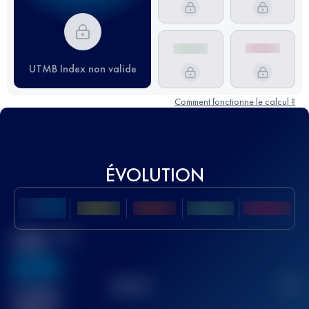
UTMB Index non valide
Comment fonctionne le calcul ?
ÉVOLUTION
Meilleur Score
UTMB
636
TOP
10
2
Course(s)
terminée(s)