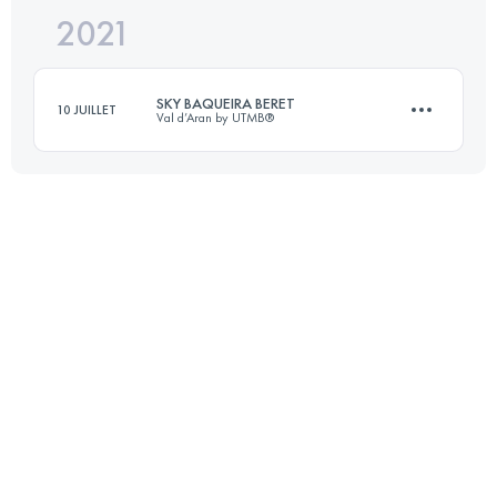
2021
15 KM
800 M+
SKY BAQUEIRA BERET
10 JUILLET
Val d’Aran by UTMB®
Connectez-vous pour voir l'UTMB Index
14.8 KM
750 M+
Connectez-vous pour voir l'UTMB Index