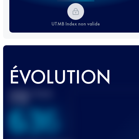
UTMB Index non valide
ÉVOLUTION
Meilleur Score
UTMB
636