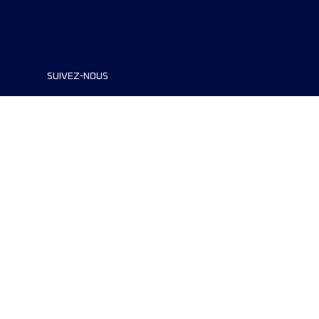
SUIVEZ-NOUS
©2024 UTMB® all rights reserved. Ultra-