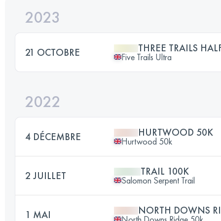
2023
THREE TRAILS HA
21 OCTOBRE
Five Trails Ultra
2022
HURTWOOD 50K
4 DÉCEMBRE
Hurtwood 50k
TRAIL 100K
2 JUILLET
Salomon Serpent Trail
NORTH DOWNS RI
1 MAI
North Downs Ridge 50k