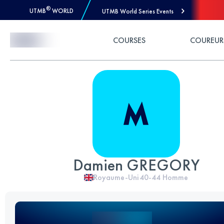
®
UTMB
WORLD
UTMB World Series Events
Skip to Content
COURSES
COUREUR
Damien GREGORY
Royaume-Uni
40-44
Homme