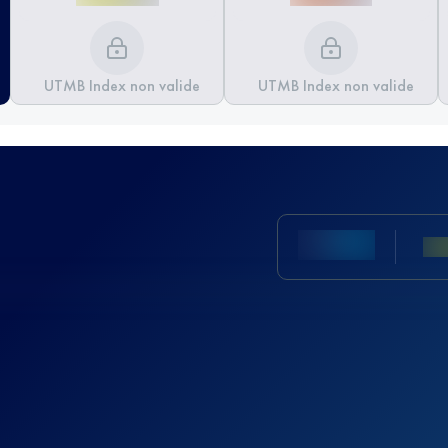
UTMB Index non valide
UTMB Index non valide