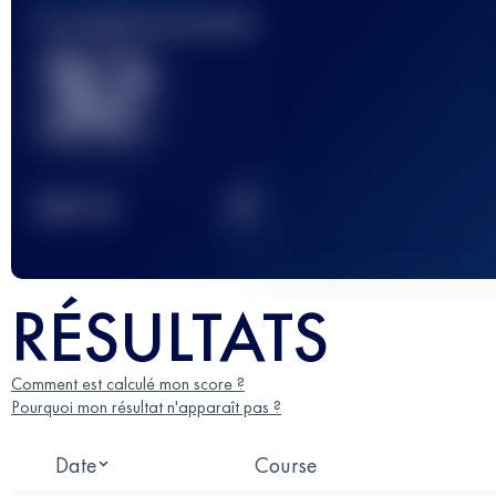
Course(s) terminée(s)
32
2
TOP
10
RÉSULTATS
Comment est calculé mon score ?
Pourquoi mon résultat n'apparaît pas ?
Date
Course