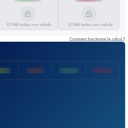
UTMB Index non valide
UTMB Index non valide
Comment fonctionne le calcul ?