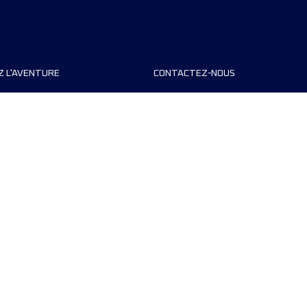
Z L'AVENTURE
CONTACTEZ-NOUS
teurs de course
FAQ
s
Contact
MyUTMB+
Politique de confidentialité
Préférences de cookies