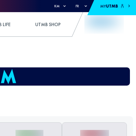
MY
UTMB
KM
FR
 LIFE
UTMB SHOP