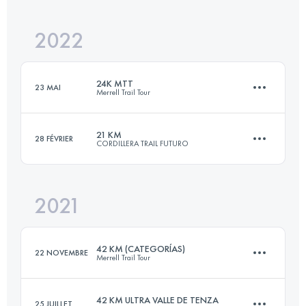
Connectez-vous pour voir l'UTMB Index
2022
21.4 KM
2030 M+
Connectez-vous pour voir l'UTMB Index
24K MTT
23 MAI
Merrell Trail Tour
Connectez-vous pour voir l'UTMB Index
21 KM
28 FÉVRIER
CORDILLERA TRAIL FUTURO
24 KM
1100 M+
2021
21.4 KM
2030 M+
Connectez-vous pour voir l'UTMB Index
42 KM (CATEGORÍAS)
22 NOVEMBRE
Merrell Trail Tour
Connectez-vous pour voir l'UTMB Index
42 KM ULTRA VALLE DE TENZA
25 JUILLET