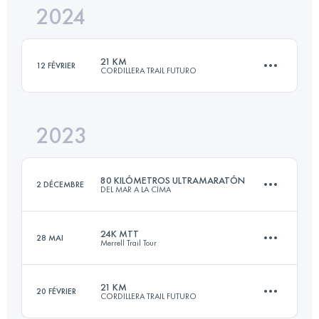
2024
21 KM
12 FÉVRIER
CORDILLERA TRAIL FUTURO
2023
21 KM
1890 M+
80 KILÓMETROS ULTRAMARATÓN
2 DÉCEMBRE
DEL MAR A LA CIMA
Connectez-vous pour voir l'UTMB Index
24K MTT
28 MAI
Merrell Trail Tour
80 KM
3590 M+
21 KM
20 FÉVRIER
CORDILLERA TRAIL FUTURO
24 KM
1190 M+