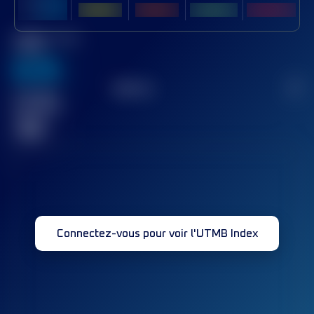
Meilleur Score
UTMB
636
TOP
10
2
Course(s)
terminée(s)
32
Connectez-vous pour voir l'UTMB Index