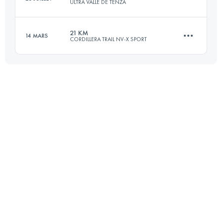
ULTRA VALLE DE TENZA
42.4 KM
1850 M+
21 KM
14 MARS
CORDILLERA TRAIL NV-X SPORT
42 KM
2348 M+
Connectez-vous pour voir l'UTMB Index
21.4 KM
2030 M+
Connectez-vous pour voir l'UTMB Index
Connectez-vous pour voir l'UTMB Index