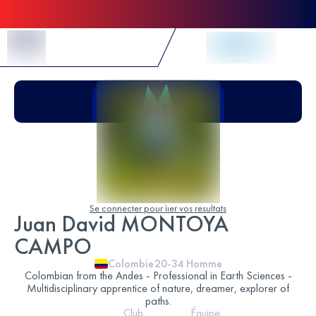
Skip to Content
Se connecter pour lier vos résultats
Juan David MONTOYA
CAMPO
Colombie
20-34
Homme
Colombian from the Andes - Professional in Earth Sciences -
Multidisciplinary apprentice of nature, dreamer, explorer of
paths.
Club
Équipe