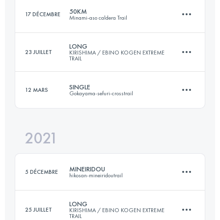
50KM
17 DÉCEMBRE
Minami-aso caldera Trail
Connectez-vous pour voir l'UTMB Index
LONG
23 JUILLET
KIRISHIMA / EBINO KOGEN EXTREME
TRAIL
50 KM
2600 M+
SINGLE
12 MARS
Gokayama-sefuri-crosstrail
63.2 KM
2660 M+
Connectez-vous pour voir l'UTMB Index
2021
32.1 KM
1880 M+
Connectez-vous pour voir l'UTMB Index
MINEIRIDOU
5 DÉCEMBRE
hikosan-mineiridoutrail
Connectez-vous pour voir l'UTMB Index
LONG
25 JUILLET
KIRISHIMA / EBINO KOGEN EXTREME
TRAIL