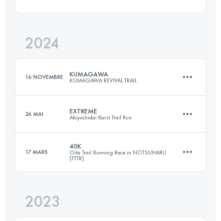
33 KM
2191 M+
2024
115.1 KM
5240 M+
Connectez-vous pour voir l'UTMB Index
KUMAGAWA
16 NOVEMBRE
KUMAGAWA REVIVAL TRAIL
Connectez-vous pour voir l'UTMB Index
EXTREME
26 MAI
Akiyoshidai Karst Trail Run
167 KM
9400 M+
40K
17 MARS
Oita Trail Running Race in NOTSUHARU
[FTTR]
49.2 KM
1640 M+
Connectez-vous pour voir l'UTMB Index
2023
43 KM
1910 M+
Connectez-vous pour voir l'UTMB Index