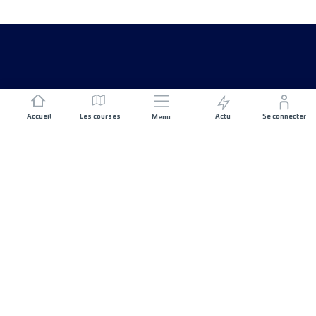
Accueil
Les courses
Actu
Se connecter
Menu
REJOIGNEZ L'AVENTURE
Organisateurs de course