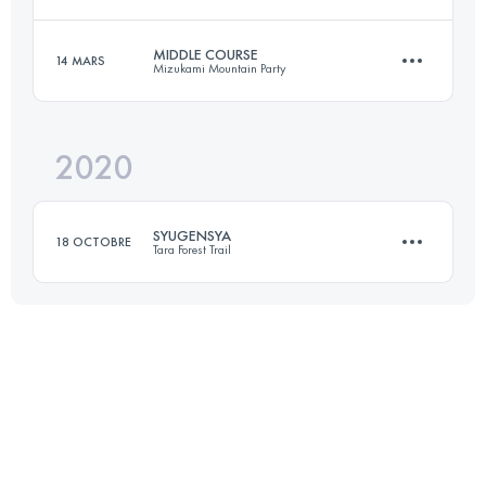
38.3 KM
3150 M+
MIDDLE COURSE
14 MARS
Mizukami Mountain Party
63.2 KM
2660 M+
Connectez-vous pour voir l'UTMB Index
2020
39 KM
2000 M+
Connectez-vous pour voir l'UTMB Index
SYUGENSYA
18 OCTOBRE
Tara Forest Trail
Connectez-vous pour voir l'UTMB Index
38.8 KM
2610 M+
Connectez-vous pour voir l'UTMB Index