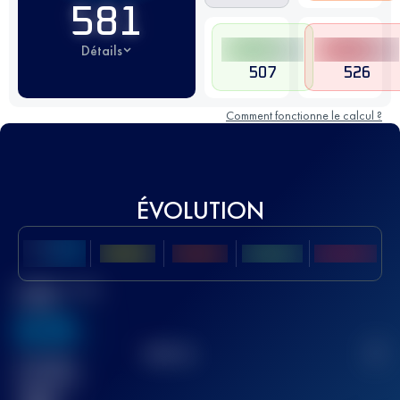
581
Détails
507
526
Comment fonctionne le calcul ?
ÉVOLUTION
Meilleur Score
UTMB
636
TOP
10
2
Course(s)
terminée(s)