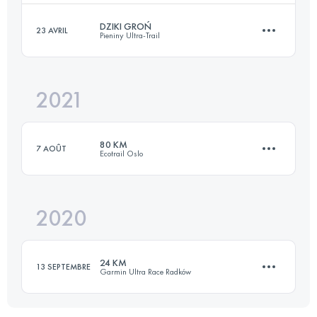
Connectez-vous pour voir l'UTMB Index
DZIKI GROŃ
23 AVRIL
Pieniny Ultra-Trail
63.3 KM
1195 M+
2021
64.1 KM
3150 M+
Connectez-vous pour voir l'UTMB Index
80 KM
7 AOÛT
Ecotrail Oslo
Connectez-vous pour voir l'UTMB Index
2020
81.7 KM
1650 M+
24 KM
13 SEPTEMBRE
Garmin Ultra Race Radków
Connectez-vous pour voir l'UTMB Index