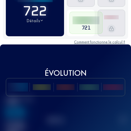
722
Détails
721
Comment fonctionne le calcul ?
ÉVOLUTION
Meilleur Score
UTMB
636
TOP
10
2
Course(s)
terminée(s)