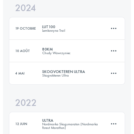
2024
82 KM
1991 M+
LUT100
19 OCTOBRE
Lemkowyna Trail
Connectez-vous pour voir l'UTMB Index
80KM
10 AOÛT
Chudy Wawrzyniec
102 KM
2870 M+
SKOGVOKTEREN ULTRA
4 MAI
Skogvokteren Ultra
82 KM
3825 M+
Connectez-vous pour voir l'UTMB Index
2022
88 KM
3700 M+
Connectez-vous pour voir l'UTMB Index
ULTRA
12 JUIN
Nordmarka Skogsmaraton (Nordmarka
Forest Marathon)