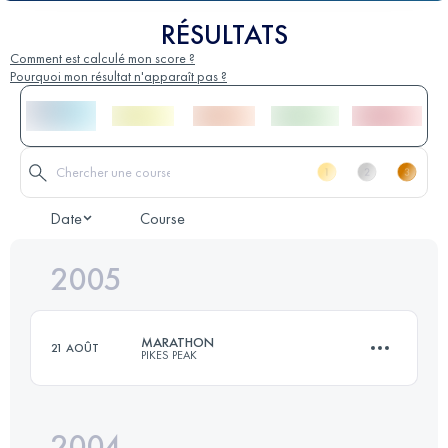
RÉSULTATS
Comment est calculé mon score ?
Pourquoi mon résultat n'apparaît pas ?
Date
Course
2005
MARATHON
21 AOÛT
PIKES PEAK
2004
42 KM
2376 M+