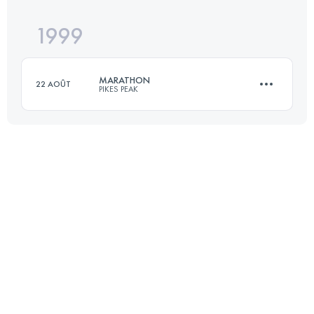
1999
42 KM
2376 M+
MARATHON
22 AOÛT
PIKES PEAK
Connectez-vous pour voir l'UTMB Index
42 KM
2376 M+
Connectez-vous pour voir l'UTMB Index