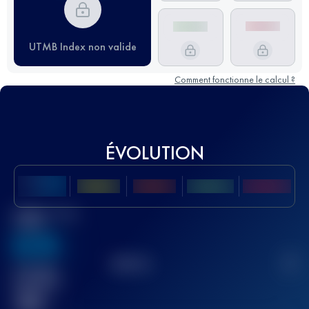
UTMB Index non valide
Comment fonctionne le calcul ?
ÉVOLUTION
Meilleur Score
UTMB
636
TOP
10
2
Course(s)
terminée(s)
32