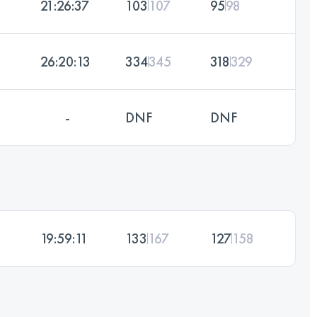
21:26:37
103
107
95
98
26:20:13
334
345
318
329
-
DNF
DNF
19:59:11
133
167
127
158