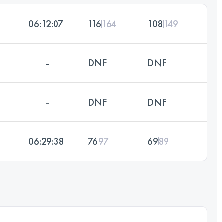
06:12:07
116
164
108
149
-
DNF
DNF
-
DNF
DNF
06:29:38
76
97
69
89