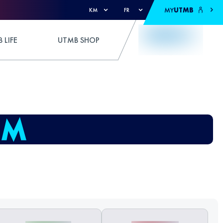
MY
UTMB
KM
FR
 LIFE
UTMB SHOP