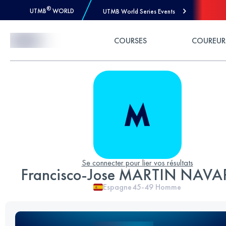
®
UTMB
WORLD
UTMB World Series Events
Skip to Content
COURSES
COUREUR
Se connecter pour lier vos résultats
Francisco-Jose MARTIN NAV
Espagne
45-49
Homme