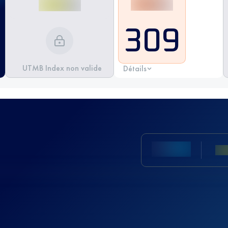
309
UTMB Index non valide
Détails