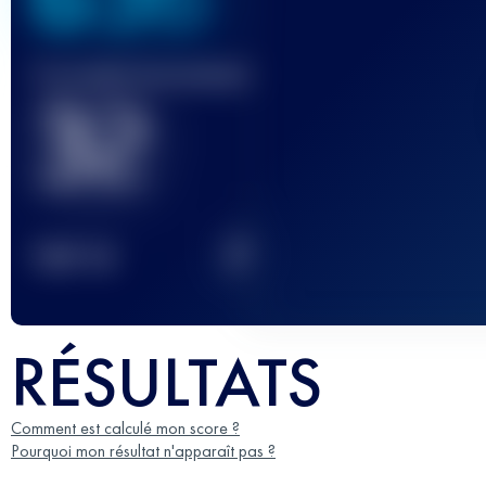
Course(s) terminée(s)
32
2
TOP
10
RÉSULTATS
Comment est calculé mon score ?
Pourquoi mon résultat n'apparaît pas ?