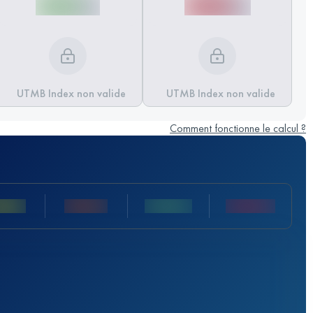
UTMB Index non valide
UTMB Index non valide
Comment fonctionne le calcul ?