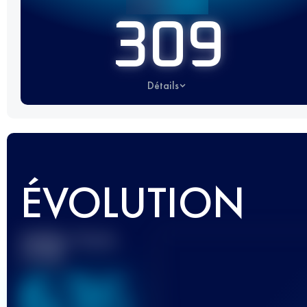
309
Détails
ÉVOLUTION
Meilleur Score
UTMB
636