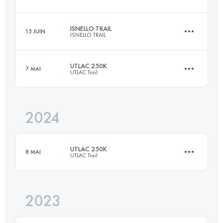
43 KM
1900 M+
ISNELLO TRAIL
15 JUIN
ISNELLO TRAIL
55.6 KM
2420 M+
Connectez-vous pour voir l'UTMB Index
UTLAC 250K
7 MAI
UTLAC Trail
26 KM
1200 M+
Connectez-vous pour voir l'UTMB Index
2024
250 KM
11500 M+
Connectez-vous pour voir l'UTMB Index
UTLAC 250K
8 MAI
UTLAC Trail
Connectez-vous pour voir l'UTMB Index
2023
254 KM
12430 M+