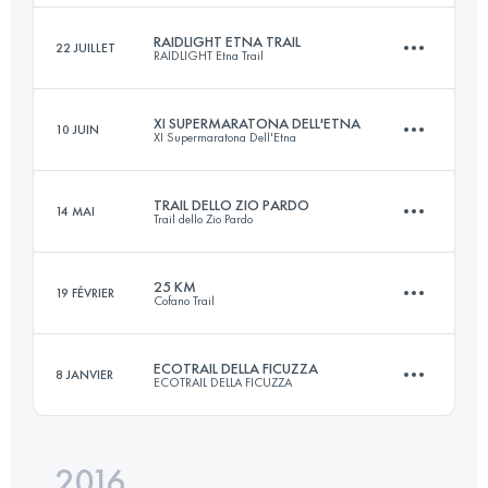
Connectez-vous pour voir l'UTMB Index
RAIDLIGHT ETNA TRAIL
22 JUILLET
RAIDLIGHT Etna Trail
171.2 KM
10170 M+
Connectez-vous pour voir l'UTMB Index
XI SUPERMARATONA DELL'ETNA
10 JUIN
XI Supermaratona Dell'Etna
94.3 KM
4990 M+
Connectez-vous pour voir l'UTMB Index
TRAIL DELLO ZIO PARDO
14 MAI
Trail dello Zio Pardo
42.1 KM
2820 M+
Connectez-vous pour voir l'UTMB Index
25 KM
19 FÉVRIER
Cofano Trail
20 KM
1180 M+
Connectez-vous pour voir l'UTMB Index
ECOTRAIL DELLA FICUZZA
8 JANVIER
ECOTRAIL DELLA FICUZZA
24.7 KM
1170 M+
Connectez-vous pour voir l'UTMB Index
2016
23 KM
940 M+