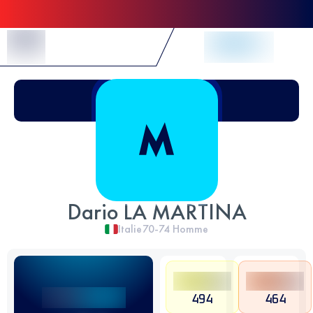
Skip to Content
Dario LA MARTINA
Italie
70-74
Homme
494
464