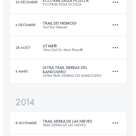
ECOTRAIL DELLA FICUZZA
20 DÉCEMBRE
ECOTRAIL DELLA FICUZZA
Connectez-vous pour voir l'UTMB Index
TRAIL DEI NEBRODI
6 DÉCEMBRE
Trail Dei Nebrodi
23 KM
940 M+
UTMB®
28 AOÛT
Ultra-Trail Du Mont-Blanc®
51.6 KM
1890 M+
Connectez-vous pour voir l'UTMB Index
ULTRA TRAIL SIERRAS DEL
6 MARS
BANDOLERO
ULTRA TRAIL SIERRAS DEL BANDOLERO
169.6 KM
10060 M+
Connectez-vous pour voir l'UTMB Index
2014
150 KM
6468 M+
Connectez-vous pour voir l'UTMB Index
TRAIL SIERRA DE LAS NIEVES
8 NOVEMBRE
TRAIL SIERRA DE LAS NIEVES
Connectez-vous pour voir l'UTMB Index