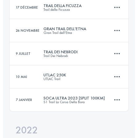
TRAIL DELLA FICUZZA
17 DÉCEMBRE
Trail della Ficuzza
Connectez-vous pour voir l'UTMB Index
GRAN TRAIL DELL’ETNA
26 NOVEMBRE
Gran Trail dell'Etna
22.6 KM
910 M+
TRAIL DEI NEBRODI
9 JUILLET
Trail Dei Nebrodi
42 KM
1700 M+
Connectez-vous pour voir l'UTMB Index
UTLAC 250K
10 MAI
UTLAC Trail
66.4 KM
2740 M+
Connectez-vous pour voir l'UTMB Index
SOCA ULTRA 2023 [SPLIT 100KM]
7 JANVIER
S1 Trail La Corsa Della Bora
259 KM
12380 M+
Connectez-vous pour voir l'UTMB Index
2022
104 KM
3250 M+