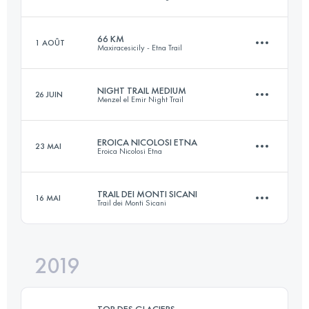
Connectez-vous pour voir l'UTMB Index
66 KM
1 AOÛT
Maxiracesicily - Etna Trail
102.5 KM
5470 M+
NIGHT TRAIL MEDIUM
26 JUIN
Menzel el Emir Night Trail
65 KM
3230 M+
Connectez-vous pour voir l'UTMB Index
EROICA NICOLOSI ETNA
23 MAI
Eroica Nicolosi Etna
23 KM
1400 M+
Connectez-vous pour voir l'UTMB Index
TRAIL DEI MONTI SICANI
16 MAI
Trail dei Monti Sicani
50.3 KM
2840 M+
Connectez-vous pour voir l'UTMB Index
2019
24.9 KM
1290 M+
Connectez-vous pour voir l'UTMB Index