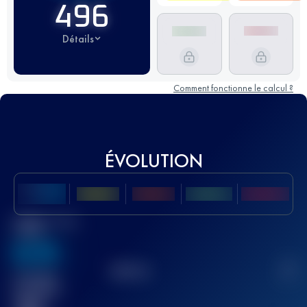
496
Détails
Comment fonctionne le calcul ?
ÉVOLUTION
Meilleur Score
UTMB
636
TOP
10
2
Course(s)
terminée(s)