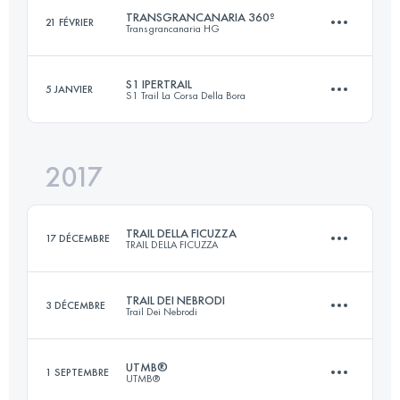
Connectez-vous pour voir l'UTMB Index
TRANSGRANCANARIA 360º
21 FÉVRIER
Transgrancanaria HG
94.4 KM
4980 M+
Connectez-vous pour voir l'UTMB Index
S1 IPERTRAIL
5 JANVIER
S1 Trail La Corsa Della Bora
267 KM
13080 M+
Connectez-vous pour voir l'UTMB Index
2017
165.2 KM
6640 M+
Connectez-vous pour voir l'UTMB Index
TRAIL DELLA FICUZZA
17 DÉCEMBRE
TRAIL DELLA FICUZZA
Connectez-vous pour voir l'UTMB Index
TRAIL DEI NEBRODI
3 DÉCEMBRE
Trail Dei Nebrodi
23 KM
940 M+
UTMB®
1 SEPTEMBRE
UTMB®
65.5 KM
2700 M+