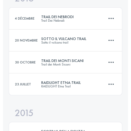
Connectez-vous pour voir l'UTMB Index
TRAIL DEI NEBRODI
4 DÉCEMBRE
Trail Dei Nebrodi
Connectez-vous pour voir l'UTMB Index
SOTTO IL VULCANO TRAIL
20 NOVEMBRE
Sotto il vulcano trail
65.9 KM
2770 M+
TRAIL DEI MONTI SICANI
30 OCTOBRE
Trail dei Monti Sicani
25.8 KM
1260 M+
Connectez-vous pour voir l'UTMB Index
RAIDLIGHT ETNA TRAIL
23 JUILLET
RAIDLIGHT Etna Trail
18.3 KM
1000 M+
Connectez-vous pour voir l'UTMB Index
2015
91.2 KM
4860 M+
Connectez-vous pour voir l'UTMB Index