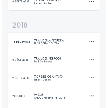
TOR DES GLACIERS
6 SEPTEMBRE
Tor des Glaciers
Connectez-vous pour voir l'UTMB Index
2018
452.6 KM
31000 M+
TRAIL DELLA FICUZZA
16 DÉCEMBRE
TRAIL DELLA FICUZZA
Connectez-vous pour voir l'UTMB Index
TRAIL DEI NEBRODI
2 DÉCEMBRE
Trail Dei Nebrodi
23 KM
940 M+
TOR DES GÉANTS®
9 SEPTEMBRE
Tor des Géants
65.4 KM
2620 M+
Connectez-vous pour voir l'UTMB Index
94 KM
20 JUILLET
RAIDLIGHT Etna Trail 2018
353.1 KM
27470 M+