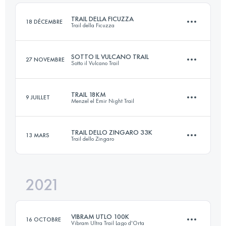
Connectez-vous pour voir l'UTMB Index
TRAIL DELLA FICUZZA
18 DÉCEMBRE
Trail della Ficuzza
Connectez-vous pour voir l'UTMB Index
SOTTO IL VULCANO TRAIL
27 NOVEMBRE
Sotto il Vulcano Trail
22.6 KM
910 M+
TRAIL 18KM
9 JUILLET
Menzel el Emir Night Trail
26 KM
1300 M+
Connectez-vous pour voir l'UTMB Index
TRAIL DELLO ZINGARO 33K
13 MARS
Trail dello Zingaro
18 KM
1200 M+
Connectez-vous pour voir l'UTMB Index
2021
33.1 KM
2190 M+
Connectez-vous pour voir l'UTMB Index
VIBRAM UTLO 100K
16 OCTOBRE
Vibram Ultra Trail Lago d'Orta