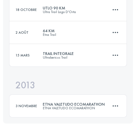
UTLO 90 KM
18 OCTOBRE
Ultra Trail Lago D'Orta
102 KM
2800 M+
64 KM
2 AOÛT
Etna Trail
88 KM
6730 M+
Connectez-vous pour voir l'UTMB Index
TRAIL INTEGRALE
15 MARS
Ultrabericus Trail
62 KM
3150 M+
Connectez-vous pour voir l'UTMB Index
2013
65.4 KM
2830 M+
Connectez-vous pour voir l'UTMB Index
ETNA VALETUDO ECOMARATHON
3 NOVEMBRE
ETNA VALETUDO ECOMARATHON
Connectez-vous pour voir l'UTMB Index
42 KM