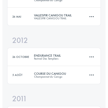
Championnat du Canigo
60 KM
3305 M+
VALLESPIR CANIGOU TRAIL
26 MAI
VALLESPIR CANIGOU TRAIL
34 KM
2180 M+
Connectez-vous pour voir l'UTMB Index
2012
22 KM
1400 M+
Connectez-vous pour voir l'UTMB Index
ENDURANCE TRAIL
26 OCTOBRE
Festival Des Templiers
Connectez-vous pour voir l'UTMB Index
COURSE DU CANIGOU
5 AOÛT
Championnat du Canigo
93 KM
4000 M+
2011
34 KM
2180 M+
Connectez-vous pour voir l'UTMB Index