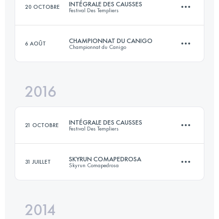
INTÉGRALE DES CAUSSES
20 OCTOBRE
Festival Des Templiers
Connectez-vous pour voir l'UTMB Index
CHAMPIONNAT DU CANIGO
6 AOÛT
Championnat du Canigo
63.1 KM
3280 M+
2016
21 KM
1250 M+
Connectez-vous pour voir l'UTMB Index
INTÉGRALE DES CAUSSES
21 OCTOBRE
Festival Des Templiers
Connectez-vous pour voir l'UTMB Index
SKYRUN COMAPEDROSA
31 JUILLET
Skyrun Comapedrosa
64 KM
3370 M+
2014
20 KM
2260 M+