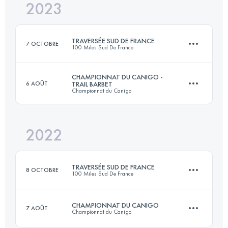
2023
33 KM
2100 M+
TRAVERSÉE SUD DE FRANCE
7 OCTOBRE
100 Miles Sud De France
Connectez-vous pour voir l'UTMB Index
CHAMPIONNAT DU CANIGO -
6 AOÛT
TRAIL BARBET
Championnat du Canigo
56 KM
3050 M+
2022
33 KM
2100 M+
Connectez-vous pour voir l'UTMB Index
TRAVERSÉE SUD DE FRANCE
8 OCTOBRE
100 Miles Sud De France
Connectez-vous pour voir l'UTMB Index
CHAMPIONNAT DU CANIGO
7 AOÛT
Championnat du Canigo
78.9 KM
3960 M+