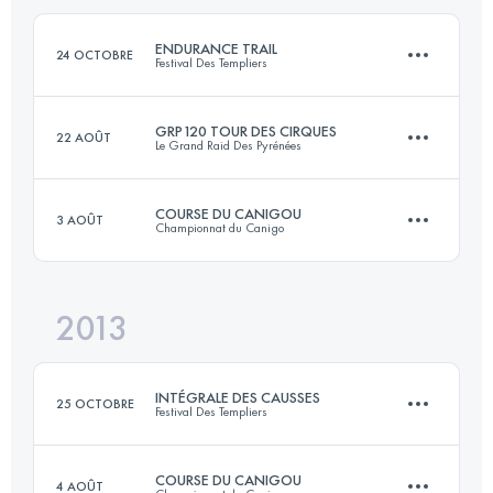
Connectez-vous pour voir l'UTMB Index
ENDURANCE TRAIL
24 OCTOBRE
Festival Des Templiers
Connectez-vous pour voir l'UTMB Index
GRP120 TOUR DES CIRQUES
22 AOÛT
Le Grand Raid Des Pyrénées
100.2 KM
4820 M+
COURSE DU CANIGOU
3 AOÛT
Championnat du Canigo
117.3 KM
6847 M+
Connectez-vous pour voir l'UTMB Index
2013
34 KM
2180 M+
Connectez-vous pour voir l'UTMB Index
INTÉGRALE DES CAUSSES
25 OCTOBRE
Festival Des Templiers
Connectez-vous pour voir l'UTMB Index
COURSE DU CANIGOU
4 AOÛT