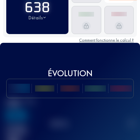
638
Détails
Comment fonctionne le calcul ?
ÉVOLUTION
Meilleur Score
UTMB
636
TOP
10
2
Course(s)
terminée(s)