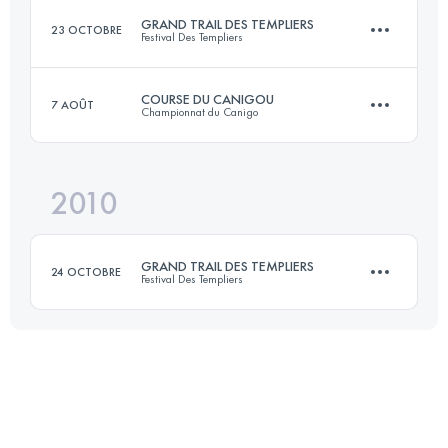
GRAND TRAIL DES TEMPLIERS
23 OCTOBRE
Festival Des Templiers
Connectez-vous pour voir l'UTMB Index
COURSE DU CANIGOU
7 AOÛT
Championnat du Canigo
73.5 KM
3305 M+
2010
34 KM
2180 M+
Connectez-vous pour voir l'UTMB Index
GRAND TRAIL DES TEMPLIERS
24 OCTOBRE
Festival Des Templiers
Connectez-vous pour voir l'UTMB Index
71.8 KM
3325 M+