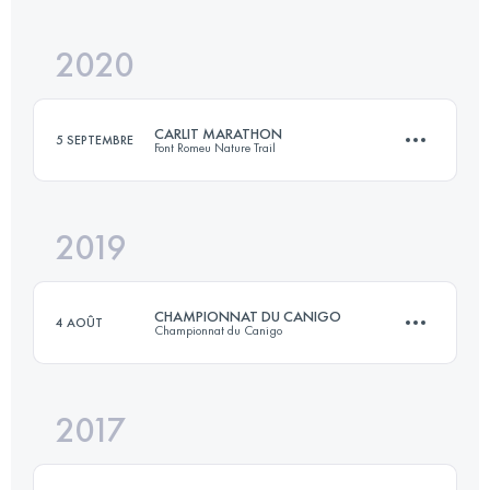
2020
34 KM
2180 M+
Connectez-vous pour voir l'UTMB Index
CARLIT MARATHON
5 SEPTEMBRE
Font Romeu Nature Trail
Connectez-vous pour voir l'UTMB Index
2019
44.9 KM
1720 M+
CHAMPIONNAT DU CANIGO
4 AOÛT
Championnat du Canigo
Connectez-vous pour voir l'UTMB Index
2017
34 KM
2180 M+