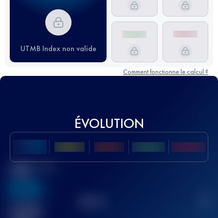
UTMB Index non valide
Comment fonctionne le calcul ?
ÉVOLUTION
Meilleur Score
UTMB
636
TOP
10
2
Course(s)
terminée(s)