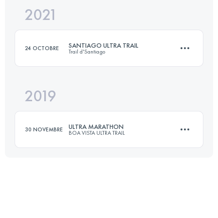
2021
100 KM
5510 M+
SANTIAGO ULTRA TRAIL
24 OCTOBRE
Trail d'Santiago
Connectez-vous pour voir l'UTMB Index
2019
48 KM
3580 M+
ULTRA MARATHON
30 NOVEMBRE
BOA VISTA ULTRA TRAIL
Connectez-vous pour voir l'UTMB Index
149 KM
1240 M+