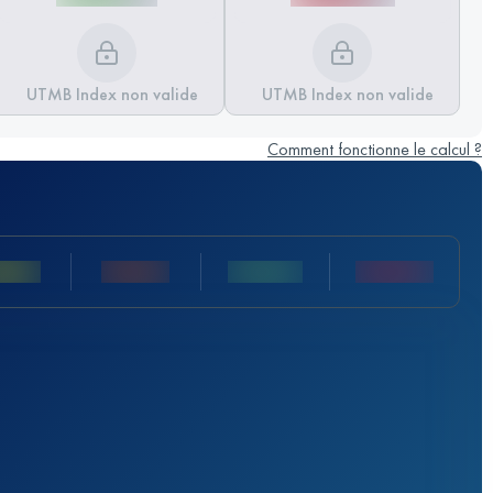
UTMB Index non valide
UTMB Index non valide
Comment fonctionne le calcul ?