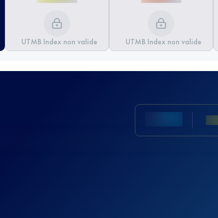
UTMB Index non valide
UTMB Index non valide