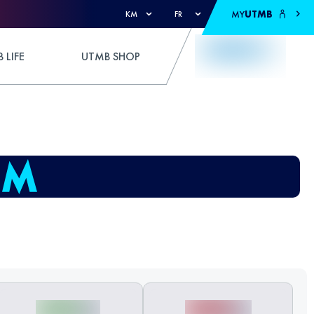
MY
UTMB
KM
FR
 LIFE
UTMB SHOP