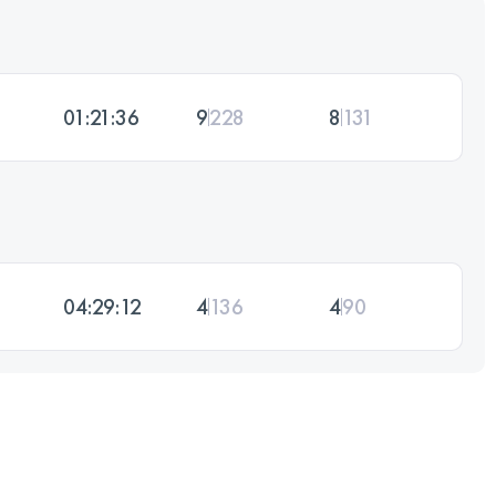
01:21:36
9
228
8
131
04:29:12
4
136
4
90