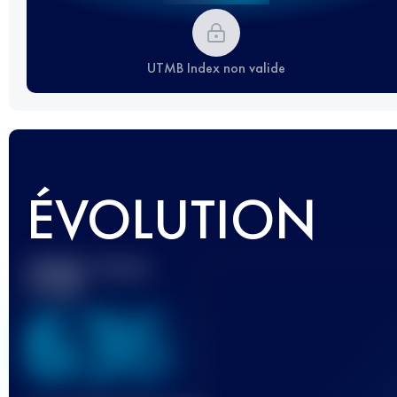
UTMB Index non valide
ÉVOLUTION
Meilleur Score
UTMB
636