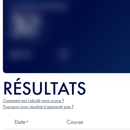
Course(s) terminée(s)
32
2
TOP
10
RÉSULTATS
Comment est calculé mon score ?
Pourquoi mon résultat n'apparaît pas ?
Date
Course