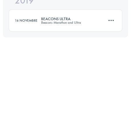
2019
78.4 KM
1770 M+
Connectez-vous pour voir l'UTMB Index
BEACONS ULTRA
16 NOVEMBRE
Beacons Marathon and Ultra
Connectez-vous pour voir l'UTMB Index
74.9 KM
1840 M+
Connectez-vous pour voir l'UTMB Index