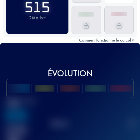
515
Détails
Comment fonctionne le calcul ?
ÉVOLUTION
Meilleur Score
UTMB
636
TOP
10
2
Course(s)
terminée(s)