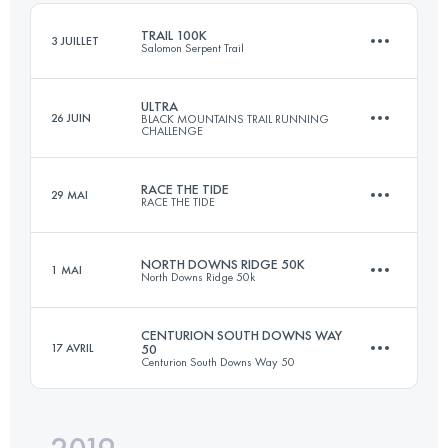
TRAIL 100K
3 JUILLET
Salomon Serpent Trail
Connectez-vous pour voir l'UTMB Index
ULTRA
26 JUIN
BLACK MOUNTAINS TRAIL RUNNING
CHALLENGE
100.4 KM
1590 M+
RACE THE TIDE
29 MAI
RACE THE TIDE
57.4 KM
2446 M+
Connectez-vous pour voir l'UTMB Index
NORTH DOWNS RIDGE 50K
1 MAI
North Downs Ridge 50k
47 KM
1440 M+
Connectez-vous pour voir l'UTMB Index
CENTURION SOUTH DOWNS WAY
17 AVRIL
50
Centurion South Downs Way 50
53.2 KM
960 M+
Connectez-vous pour voir l'UTMB Index