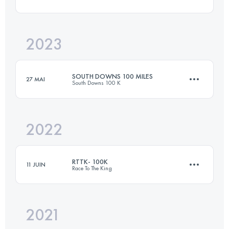
51.5 KM
1400 M+
2023
52 KM
1100 M+
Connectez-vous pour voir l'UTMB Index
SOUTH DOWNS 100 MILES
27 MAI
South Downs 100 K
Connectez-vous pour voir l'UTMB Index
2022
160 KM
3500 M+
RTTK- 100K
11 JUIN
Race To The King
Connectez-vous pour voir l'UTMB Index
2021
100 KM
1315 M+