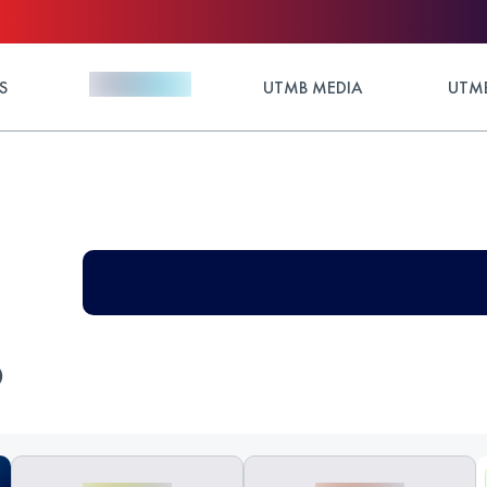
S
UTMB MEDIA
UTMB
O