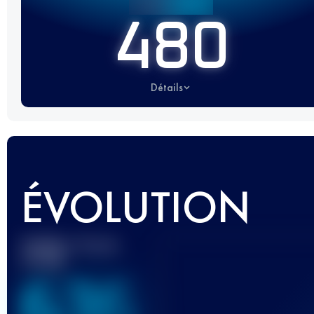
480
Détails
ÉVOLUTION
Meilleur Score
UTMB
636