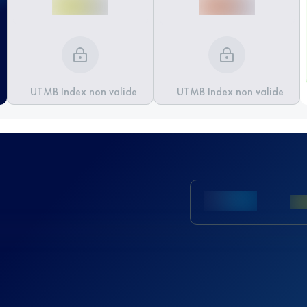
UTMB Index non valide
UTMB Index non valide