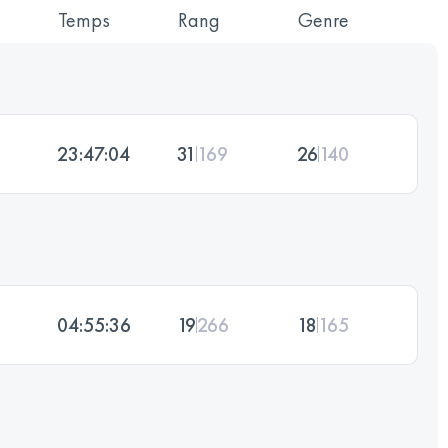
Temps
Rang
Genre
23:47:04
31
169
26
140
04:55:36
19
266
18
165