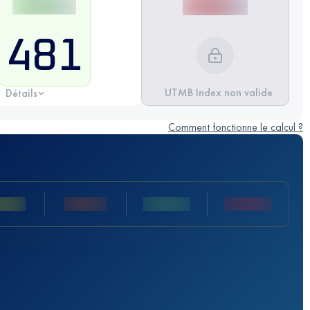
481
UTMB Index non valide
Détails
Comment fonctionne le calcul ?