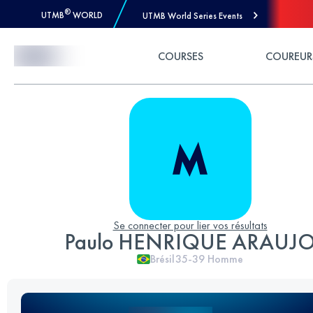
®
UTMB
WORLD
UTMB World Series Events
Skip to Content
COURSES
COUREUR
Se connecter pour lier vos résultats
Paulo HENRIQUE ARAUJ
Brésil
35-39
Homme