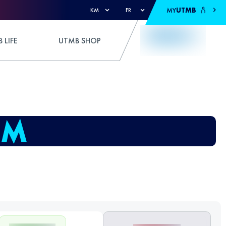
MY
UTMB
KM
FR
 LIFE
UTMB SHOP