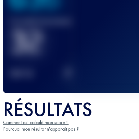
Course(s) terminée(s)
32
2
TOP
10
RÉSULTATS
Comment est calculé mon score ?
Pourquoi mon résultat n'apparaît pas ?