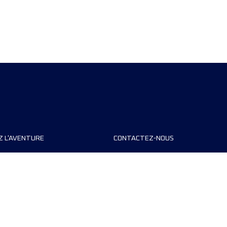
Z L'AVENTURE
CONTACTEZ-NOUS
teurs de course
FAQ
s
Contact
MyUTMB+