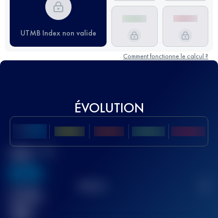
UTMB Index non valide
Comment fonctionne le calcul ?
ÉVOLUTION
Meilleur Score
UTMB
636
TOP
10
2
Course(s)
terminée(s)
32